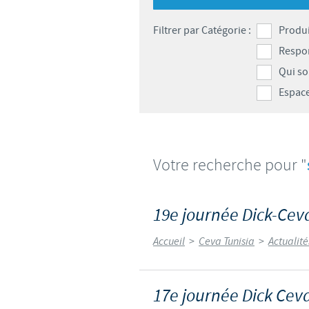
LE PROGRAMME ETHIQUE ET
Filtrer par Catégorie :
Produi
SYSTÈME D'ALERTE
Respon
Qui s
Espace
Votre recherche pour "
19e journée Dick-Ce
Accueil
>
Ceva Tunisia
>
Actualit
17e journée Dick Cev