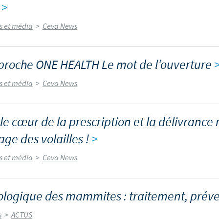
!
>
Les contraintes réglementaires et les pratiques médicales varient 
és et média
>
Ceva News
conséquence, les informations disponibles du site sur lequel vous entr
pertinente à l'usage dans votre pays.
proche ONE HEALTH Le mot de l’ouverture
és et média
>
Ceva News
e cœur de la prescription et la délivrance
age des volailles !
>
és et média
>
Ceva News
ologique des mammites : traitement, préven
s
>
ACTUS