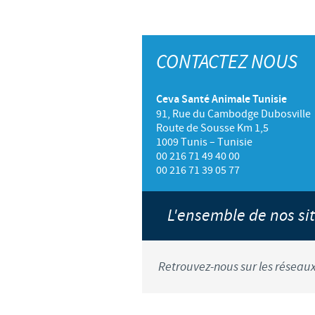
CONTACTEZ NOUS
Ceva Santé Animale Tunisie
91, Rue du Cambodge Dubosville
Route de Sousse Km 1,5
1009 Tunis – Tunisie
00 216 71 49 40 00
00 216 71 39 05 77
L'ensemble de nos s
Retrouvez-nous sur les réseaux