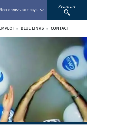
Recherche
électionnez votre pays
EMPLOI
BLUE LINKS
CONTACT
oland
té
’emploi
Privilèges Blue links
ortugal
incipaux métiers
S'inscrire
omania
nationaux
sus de recrutement
développement personnel
ussia
 étudiant
outh Africa
pain