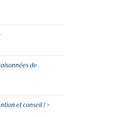
d'un pays à un autre. En
ez pourraient ne pas être
>
 raisonnées de
tion et conseil !
>