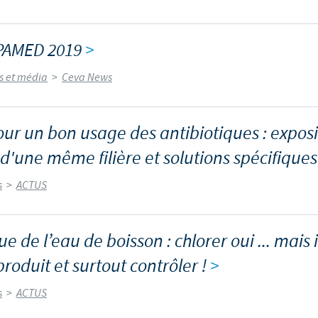
PAMED 2019
>
és et média
>
Ceva News
r un bon usage des antibiotiques : exposi
d'une même filière et solutions spécifiques
s
>
ACTUS
e de l’eau de boisson : chlorer oui ... mais i
oduit et surtout contrôler !
>
s
>
ACTUS