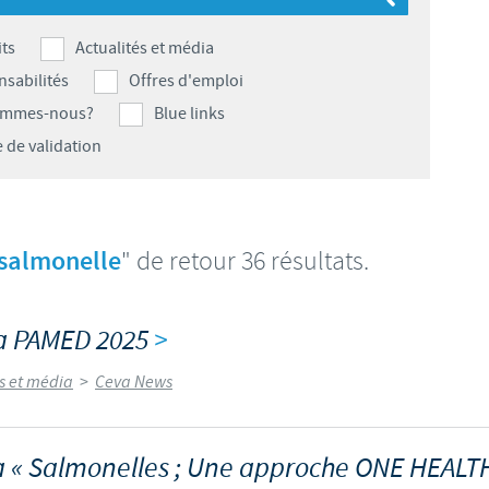
S
 CONFORMITÉ DU GROUPE CEVA
Japan
Bulgaria
ts
Actualités et média
T
sabilités
Offres d'emploi
Korea
Canada (EN)
ommes-nous?
Blue links
T
 de validation
Malaysia
Chile
T
Mexico
China
U
salmonelle
" de retour 36 résultats.
Middle East
Colombia
U
Netherlands
va PAMED 2025
>
Denmark
U
és et média
>
Ceva News
Peru
Egypt
V
Philippines
a « Salmonelles ; Une approche ONE HEALT
Vous quittez le site pays pour accéder à un autre site du groupe.