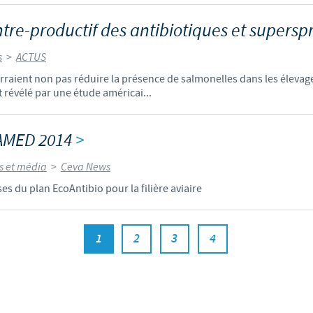
ntre-productif des antibiotiques et supers
s
>
ACTUS
raient non pas réduire la présence de salmonelles dans les élevages,
t révélé par une étude américai...
PAMED 2014
>
és et média
>
Ceva News
ses du plan EcoAntibio pour la filière aviaire
1
2
3
4