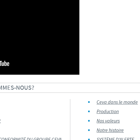
Les contraintes réglementaires et les pratiques médicales varient 
conséquence, les informations disponibles du site sur lequel vous entr
pertinente à l'usage dans votre pays.
OMMES-NOUS?
Ceva dans le monde
Production
t
Nos valeurs
Notre histoire
 CONFORMITÉ DU GROUPE CEVA
SYSTÈME D'ALERTE