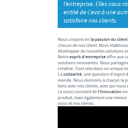
l’entreprise. Elles nous 
LE PROGRAMME ETHIQUE ET
entité de Ceva à une autr
SYSTÈME D'ALERTE
satisfaire nos clients.
Nous croyons en
la passion du client
chacun de nos client. Nous établisson
développer de nouvelles solutions 
Notre
esprit d'entreprise
offre aux c
solutions innovantes. Nous partageon
créative. Tout cela dans un unique bu
La
solidarité
, une question d'esprit 
monde. Nous donnons à chacun la poss
liens avec nos clients, avec qui nous
Le souci constant de
l'innovation
nou
produit, mais également une remise e
nous et nos clients.