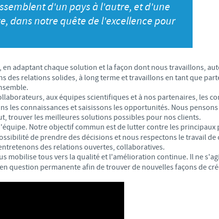
S
rassemblent d'un pays à l'autre, et d'une
 CONFORMITÉ DU GROUPE CEVA
Japan
e, dans notre quête de l'excellence pour
Bulgaria
T
Korea
Canada (EN)
T
, en adaptant chaque solution et la façon dont nous travaillons, au
Malaysia
Chile
s des relations solides, à long terme et travaillons en tant que part
T
ensemble.
Mexico
ollaborateurs, aux équipes scientifiques et à nos partenaires, les c
China
s les connaissances et saisissons les opportunités. Nous pensons e
U
t, trouver les meilleures solutions possibles pour nos clients.
Middle East
d'équipe. Notre objectif commun est de lutter contre les principau
Colombia
ibilité de prendre des décisions et nous respectons le travail de
U
 entretenons des relations ouvertes, collaboratives.
Netherlands
s mobilise tous vers la qualité et l'amélioration continue. Il ne s'
Denmark
n question permanente afin de trouver de nouvelles façons de créer
U
Peru
Egypt
V
Philippines
Vous quittez le site pays pour accéder à un autre site du groupe.