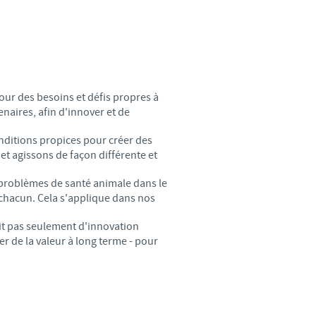
weden
hailand
unisia
tour des besoins et défis propres à
enaires, afin d'innover et de
urkey
onditions propices pour créer des
t agissons de façon différente et
kraine
x problèmes de santé animale dans le
 chacun. Cela s'applique dans nos
nited Kingdom
agit pas seulement d'innovation
 de la valeur à long terme - pour
SA
ietnam