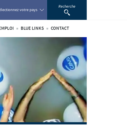
Recherche
électionnez votre pays
EMPLOI
BLUE LINKS
CONTACT
oland
té
’emploi
Privilèges Blue links
ortugal
incipaux métiers
S'inscrire
omania
nationaux
sus de recrutement
développement personnel
ussia
 étudiant
outh Africa
pain