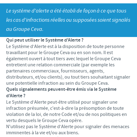
Recherche et développement
ACTUS
Le système d'alerte a été établi de façon à ce que tous
Animaux de Compagnie
Importance de la responsabilité
OFFRES D'EMPLOI
Nos valeurs
Nos vidéos
les cas d'infractions réelles ou supposées soient signalés
Contributions
au Groupe Ceva.
Notre mission
Offre d’emploi
BLUE LINKS
Programmes de soutien internationaux
Qui peut utiliser le Système d'Alerte ?
Notre histoire
Nos principaux métiers
Le Système d’Alerte est à la disposition de toute personne
Partenariats scientifiques
Privilèges Blue links
CONTACT
travaillant pour le Groupe Ceva ou en son nom. Il est
LE PROGRAMME ETHIQUE ET CONFORMITÉ DU
Processus de recrutement
également ouvert à tout tiers avec lequel le Groupe Ceva
GROUPE CEVA
Partenariats professionnels
S'inscrire
entretient une relation commerciale (par exemple les
Votre développement personnel
partenaires commerciaux, fournisseurs, agents,
SYSTÈME D'ALERTE
Programmes terrain
distributeurs, et/ou clients), ou tout tiers souhaitant signaler
Espace étudiant
une potentielle infraction au sein du Groupe Ceva.
Quels signalements peuvent-être émis via le Système
d'Alerte ?
Le Système d’Alerte peut-être utilisé pour signaler une
infraction présumée, c'est-à-dire la présomption de toute
violation de la loi, de notre Code et/ou de nos politiques en
vertu desquels le Groupe Ceva opère.
N'utilisez pas le Système d’Alerte pour signaler des menaces
imminentes à la vie et/ou aux biens.