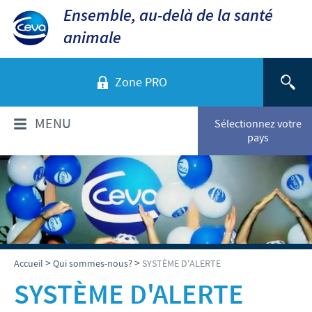
Ensemble, au-delà de la santé
animale
Zone PRO
MENU
Sélectionnez votre
pays
QUI SOMMES-NOUS?
Aperçu de la société
PRODUITS
Ceva dans le monde
Volailles
ACTUALITÉS ET MÉDIA
>
>
Accueil
Qui sommes-nous?
SYSTÈME D'ALERTE
Ceva Santé Animale Tunisie
Ovins - Caprins
SYSTÈME D'ALERTE
Production
Ceva News
RESPONSABILITÉS
Bovins