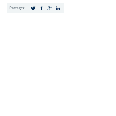
weden
Partagez :
hailand
unisia
urkey
kraine
nited Kingdom
SA
ietnam