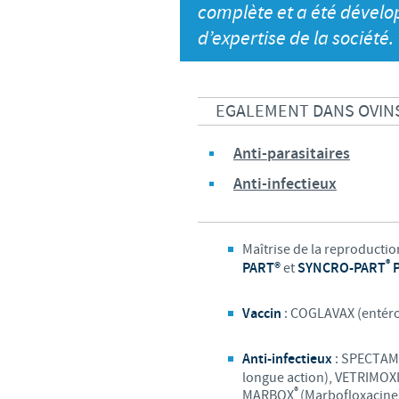
complète et a été dévelo
LE PROGRAMME ETHIQUE ET
d’expertise de la société.
SYSTÈME D'ALERTE
EGALEMENT DANS OVINS
Anti-parasitaires
Anti-infectieux
Maîtrise de la reproductio
®
PART®
et
SYNCRO-PART
Vaccin
: COGLAVAX (entéro
Anti-infectieux
: SPECTAM
longue action), VETRIMOX
®
MARBOX
(Marbofloxacin