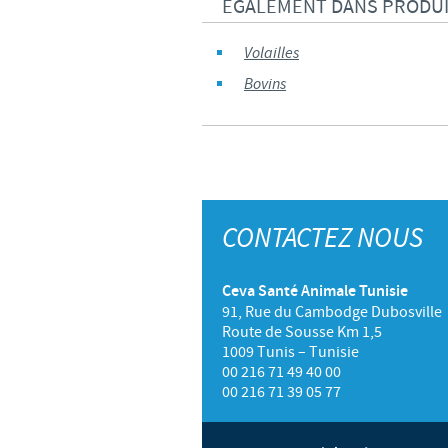
EGALEMENT DANS PRODU
Volailles
Bovins
CONTACTEZ NOUS
Ceva Santé Animale Tunisie
91, Rue du Cambodge Dubosville
Route de Sousse Km 1,5
1009 Tunis – Tunisie
00 216 71 49 40 00
00 216 71 39 05 77