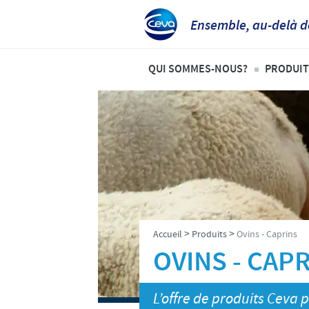
Ensemble, au-delà d
QUI SOMMES-NOUS?
PRODUIT
Aperçu de la société
Volai
Ceva dans le monde
Ovins
Ceva Santé Animale Tunisie
Bovi
Production
Anim
Recherche et développement
>
>
Accueil
Produits
Ovins - Caprins
Nos valeurs
OVINS - CAP
Notre mission
L’offre de produits Ceva p
Notre histoire