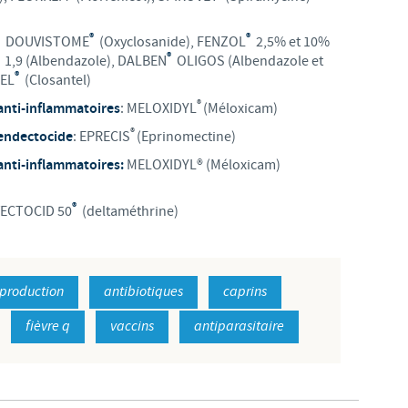
Les contraintes réglementaires et les pratiques médicales varient 
®
®
: DOUVISTOME
(Oxyclosanide), FENZOL
2,5% et 10%
conséquence, les informations disponibles du site sur lequel vous entr
®
1,9 (Albendazole), DALBEN
OLIGOS (Albendazole et
pertinente à l'usage dans votre pays.
®
HEL
(Closantel)
®
 anti-inflammatoires
: MELOXIDYL
(Méloxicam)
®
endectocide
: EPRECIS
(Eprinomectine)
 anti-inflammatoires:
MELOXIDYL® (Méloxicam)
®
VECTOCID 50
(deltaméthrine)
production
antibiotiques
caprins
fièvre q
vaccins
antiparasitaire