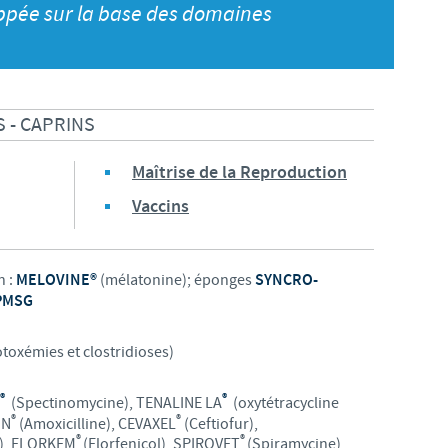
S
ppée sur la base des domaines
 CONFORMITÉ DU GROUPE CEVA
Japan
Bulgaria
T
Korea
Canada (EN)
T
 - CAPRINS
Malaysia
Chile
Maîtrise de la Reproduction
T
Mexico
Vaccins
China
U
Middle East
Colombia
n :
MELOVINE®
(mélatonine); éponges
SYNCRO-
U
PMSG
Netherlands
Denmark
U
toxémies et clostridioses)
Peru
Egypt
V
®
®
(Spectinomycine), TENALINE LA
(oxytétracycline
Philippines
®
®
IN
(Amoxicilline), CEVAXEL
(Ceftiofur),
®
®
e), FLORKEM
(Florfenicol), SPIROVET
(Spiramycine)
Vous quittez le site pays pour accéder à un autre site du groupe.