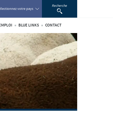
Recherche
électionnez votre pays
EMPLOI
BLUE LINKS
CONTACT
oland
té
’emploi
Privilèges Blue links
ortugal
incipaux métiers
S'inscrire
omania
nationaux
sus de recrutement
développement personnel
ussia
 étudiant
outh Africa
pain