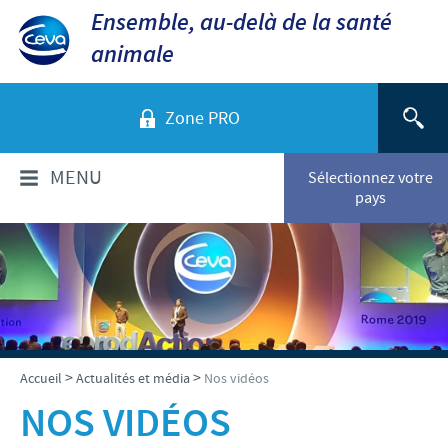
Ensemble, au-delà de la santé
animale
Zone PRO
MENU
Sélectionnez votre
pays
QUI SOMMES-NOUS?
Aperçu de la société
PRODUITS
Ceva dans le monde
Volailles
ACTUALITÉS ET MÉDIA
>
>
Accueil
Actualités et média
Nos vidéos
Ceva Santé Animale Tunisie
Ovins - Caprins
NOS VIDÉOS
Production
Ceva News
RESPONSABILITÉS
Bovins