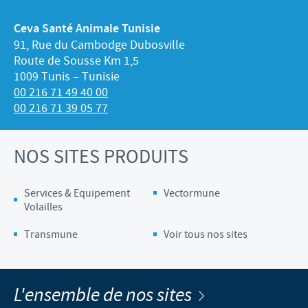
Ceva Santé Animale Tunisie
91, Rue du Cambodge Dubosville
Route de Sousse Km 1,5
1009 Tunis – Tunisie
00 216 71 49 40 00
00 216 71 39 05 77
NOS SITES PRODUITS
Services & Equipement
Vectormune
Volailles
Transmune
Voir tous nos sites
L'ensemble de nos sites