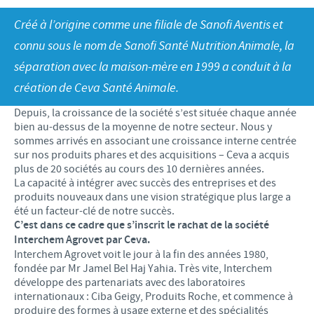
Recherche et développement
ACTUS
Créé à l’origine comme une filiale de Sanofi Aventis et
Animaux de Compagnie
Importance de la responsabilité
OFFRES D'EMPLOI
Nos valeurs
Nos vidéos
connu sous le nom de Sanofi Santé Nutrition Animale, la
Contributions
séparation avec la maison-mère en 1999 a conduit à la
Notre mission
Offre d’emploi
BLUE LINKS
Programmes de soutien internationaux
création de Ceva Santé Animale.
Notre histoire
Nos principaux métiers
Partenariats scientifiques
Privilèges Blue links
Depuis, la croissance de la société s’est située chaque année
CONTACT
LE PROGRAMME ETHIQUE ET CONFORMITÉ DU
Processus de recrutement
bien au-dessus de la moyenne de notre secteur. Nous y
GROUPE CEVA
Partenariats professionnels
S'inscrire
sommes arrivés en associant une croissance interne centrée
Votre développement personnel
sur nos produits phares et des acquisitions – Ceva a acquis
SYSTÈME D'ALERTE
Programmes terrain
plus de 20 sociétés au cours des 10 dernières années.
Espace étudiant
La capacité à intégrer avec succès des entreprises et des
produits nouveaux dans une vision stratégique plus large a
été un facteur-clé de notre succès.
C’est dans ce cadre que s’inscrit le rachat de la société
Interchem Agrovet par Ceva.
Interchem Agrovet voit le jour à la fin des années 1980,
fondée par Mr Jamel Bel Haj Yahia. Très vite, Interchem
développe des partenariats avec des laboratoires
internationaux : Ciba Geigy, Produits Roche, et commence à
produire des formes à usage externe et des spécialités