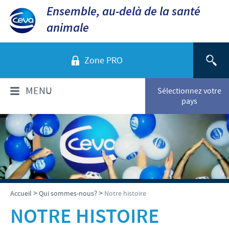
Ensemble, au-delà de la santé
animale
Zone PRO
MENU
Sélectionnez votre
pays
QUI SOMMES-NOUS?
Aperçu de la société
PRODUITS
Ceva dans le monde
Volailles
ACTUALITÉS ET MÉDIA
>
>
Accueil
Qui sommes-nous?
Notre histoire
Ceva Santé Animale Tunisie
Ovins - Caprins
NOTRE HISTOIRE
Production
Ceva News
RESPONSABILITÉS
Bovins