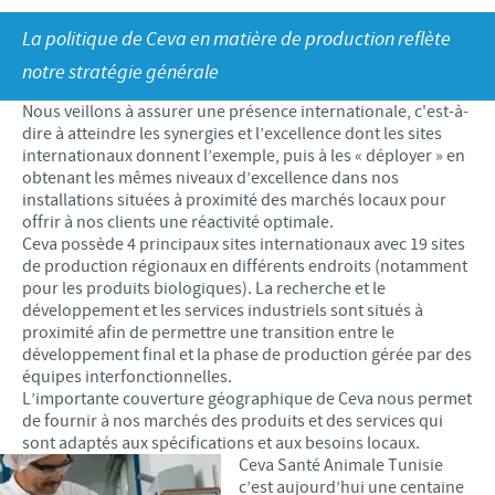
Recherche et développement
ACTUS
La politique de Ceva en matière de production reflète
Animaux de Compagnie
Importance de la responsabilité
OFFRES D'EMPLOI
Nos valeurs
Nos vidéos
notre stratégie générale
Contributions
Notre mission
Offre d’emploi
Nous veillons à assurer une présence internationale, c'est-à-
BLUE LINKS
Programmes de soutien internationaux
dire à atteindre les synergies et l’excellence dont les sites
Notre histoire
Nos principaux métiers
internationaux donnent l’exemple, puis à les « déployer » en
Partenariats scientifiques
Privilèges Blue links
obtenant les mêmes niveaux d’excellence dans nos
CONTACT
LE PROGRAMME ETHIQUE ET CONFORMITÉ DU
Processus de recrutement
installations situées à proximité des marchés locaux pour
GROUPE CEVA
Partenariats professionnels
S'inscrire
offrir à nos clients une réactivité optimale.
Votre développement personnel
Ceva possède 4 principaux sites internationaux avec 19 sites
SYSTÈME D'ALERTE
Programmes terrain
de production régionaux en différents endroits (notamment
Espace étudiant
pour les produits biologiques). La recherche et le
développement et les services industriels sont situés à
proximité afin de permettre une transition entre le
développement final et la phase de production gérée par des
équipes interfonctionnelles.
L’importante couverture géographique de Ceva nous permet
de fournir à nos marchés des produits et des services qui
sont adaptés aux spécifications et aux besoins locaux.
Ceva Santé Animale Tunisie
c’est aujourd’hui une centaine