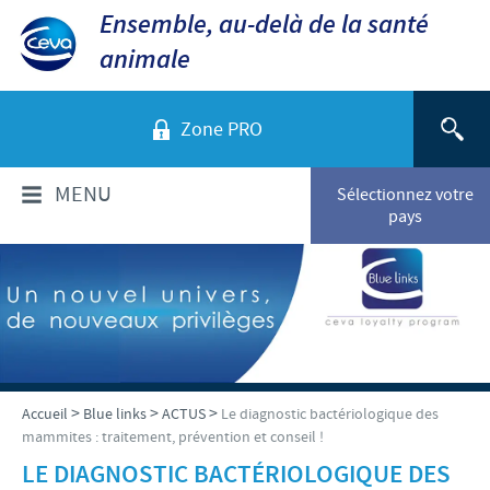
Ensemble, au-delà de la santé
animale
Zone PRO
MENU
Sélectionnez votre
pays
QUI SOMMES-NOUS?
Aperçu de la société
PRODUITS
Ceva dans le monde
Volailles
ACTUALITÉS ET MÉDIA
>
>
>
Accueil
Blue links
ACTUS
Le diagnostic bactériologique des
Ceva Santé Animale Tunisie
mammites : traitement, prévention et conseil !
Ovins - Caprins
Production
Ceva News
LE DIAGNOSTIC BACTÉRIOLOGIQUE DES
RESPONSABILITÉS
Bovins