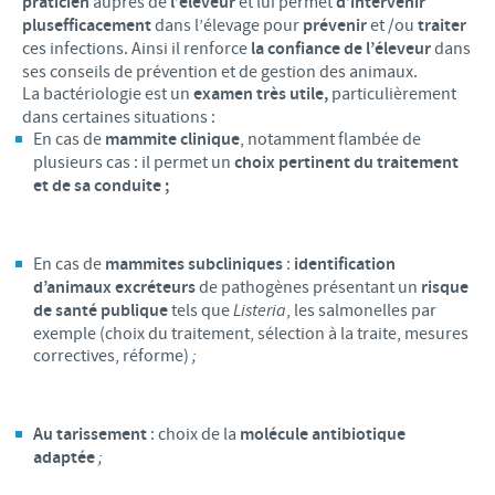
praticien
auprès de
l’éleveur
et lui permet
d’intervenir
plus
efficacement
dans l’élevage pour
prévenir
et /ou
traiter
ces infections. Ainsi il renforce
la confiance de l’éleveur
dans
ses conseils de prévention et de gestion des animaux.
La bactériologie est un
examen très utile,
particulièrement
dans certaines situations :
En cas de
mammite clinique
, notamment flambée de
plusieurs cas : il permet un
choix pertinent du traitement
et de sa conduite ;
En cas de
mammites subcliniques
:
identification
d’animaux excréteurs
de pathogènes présentant un
risque
de santé publique
tels que
Listeria
, les salmonelles par
exemple (choix du traitement, sélection à la traite, mesures
correctives, réforme)
;
Au tarissement
: choix de la
molécule antibiotique
adaptée
;