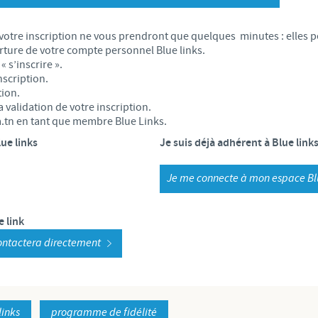
S
 CONFORMITÉ DU GROUPE CEVA
Japan
Bulgaria
votre inscription ne vous prendront que quelques minutes : elles per
T
rture de votre compte personnel Blue links.
Korea
« s’inscrire ».
Canada (EN)
scription.
T
ion.
Malaysia
 validation de votre inscription.
Chile
a.tn en tant que membre Blue Links.
T
Mexico
ue links
Je suis déjà adhérent à Blue link
China
U
Middle East
Je me connecte à mon espace Blu
Colombia
U
Netherlands
e link
Denmark
 contactera directement
U
Peru
Egypt
V
Philippines
links
programme de fidélité
Vous quittez le site pays pour accéder à un autre site du groupe.