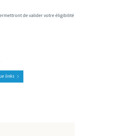
weden
mettront de valider votre éligibilité
hailand
unisia
urkey
s
kraine
e links
nited Kingdom
SA
ietnam