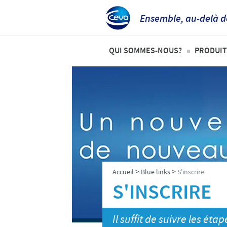
Ensemble, au-delà d
QUI SOMMES-NOUS?
PRODUIT
Aperçu de la société
Volai
Ceva dans le monde
Ovins
Ceva Santé Animale Tunisie
Bovi
Production
Anim
Recherche et développement
>
>
Accueil
Blue links
S'inscrire
Nos valeurs
S'INSCRIRE
Notre mission
Il suffit de suivre les étap
Notre histoire