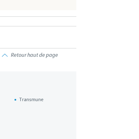
d'un pays à un autre. En
ez pourraient ne pas être
Retour haut de page
Transmune