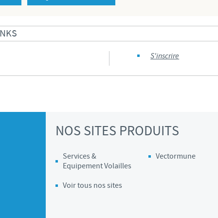
Les contraintes réglementaires et les pratiques médicales varient 
conséquence, les informations disponibles du site sur lequel vous entr
INKS
pertinente à l'usage dans votre pays.
S'inscrire
NOS SITES PRODUITS
Services &
Vectormune
Equipement Volailles
Voir tous nos sites