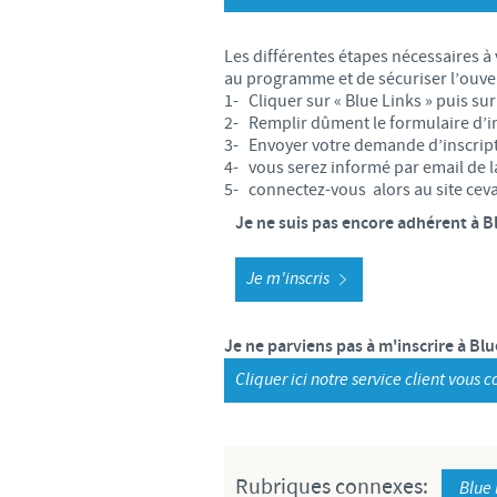
LE PROGRAMME ETHIQUE ET
Les différentes étapes nécessaires à 
SYSTÈME D'ALERTE
au programme et de sécuriser l’ouve
1- Cliquer sur « Blue Links » puis sur 
2- Remplir dûment le formulaire d’in
3- Envoyer votre demande d’inscript
4- vous serez informé par email de la
5- connectez-vous alors au site cev
Je ne suis pas encore adhérent à Bl
Je m'inscris
Je ne parviens pas à m'inscrire à Blu
Cliquer ici notre service client vous
Rubriques connexes:
Blue 