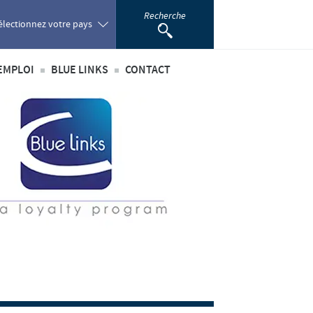
Recherche
électionnez votre pays
EMPLOI
BLUE LINKS
CONTACT
oland
té
’emploi
Privilèges Blue links
ortugal
incipaux métiers
S'inscrire
omania
nationaux
sus de recrutement
développement personnel
ussia
 étudiant
outh Africa
pain