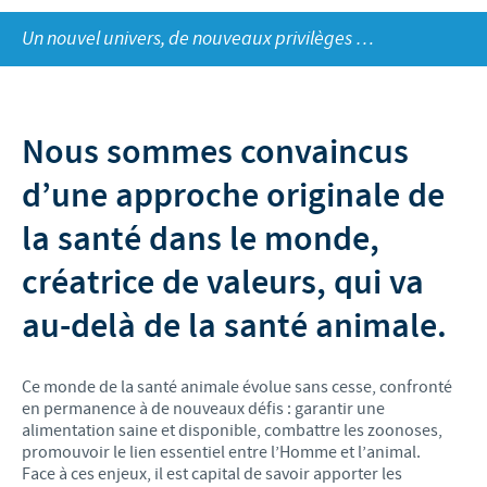
Recherche et développement
ACTUS
Un nouvel univers, de nouveaux privilèges …
Animaux de Compagnie
Importance de la responsabilité
OFFRES D'EMPLOI
Nos valeurs
Nos vidéos
Contributions
Notre mission
Offre d’emploi
BLUE LINKS
Programmes de soutien internationaux
Nous sommes convaincus
Notre histoire
Nos principaux métiers
Partenariats scientifiques
Privilèges Blue links
CONTACT
d’une approche originale de
LE PROGRAMME ETHIQUE ET CONFORMITÉ DU
Processus de recrutement
GROUPE CEVA
Partenariats professionnels
S'inscrire
la santé dans le monde,
Votre développement personnel
SYSTÈME D'ALERTE
Programmes terrain
créatrice de valeurs, qui va
Espace étudiant
au-delà de la santé animale.
Ce monde de la santé animale évolue sans cesse, confronté
en permanence à de nouveaux défis : garantir une
alimentation saine et disponible, combattre les zoonoses,
promouvoir le lien essentiel entre l’Homme et l’animal.
Face à ces enjeux, il est capital de savoir apporter les