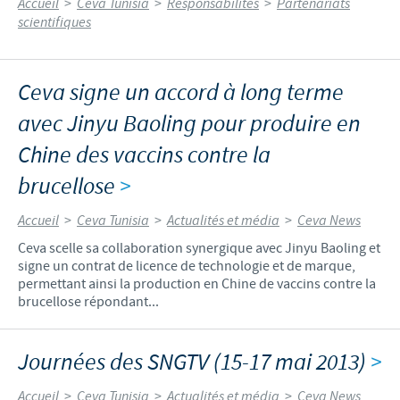
Accueil
>
Ceva Tunisia
>
Responsabilités
>
Partenariats
scientifiques
Ceva signe un accord à long terme
avec Jinyu Baoling pour produire en
Chine des vaccins contre la
brucellose
>
Accueil
>
Ceva Tunisia
>
Actualités et média
>
Ceva News
Ceva scelle sa collaboration synergique avec Jinyu Baoling et
signe un contrat de licence de technologie et de marque,
permettant ainsi la production en Chine de vaccins contre la
brucellose répondant...
Journées des SNGTV (15-17 mai 2013)
>
Accueil
>
Ceva Tunisia
>
Actualités et média
>
Ceva News