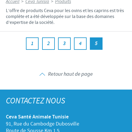
Accueil
>
Ceva Tunisia
>
Produits
L’offre de produits Ceva pour les ovins et les caprins est très
complète et a été développée sur la base des domaines
d’expertise de la société.
1
2
3
4
5
Retour haut de page
CONTACTEZ NOUS
Ceva Santé Animale Tunisie
91, Rue du Cambodge Dubosville
Route de Sousse Km 1,5