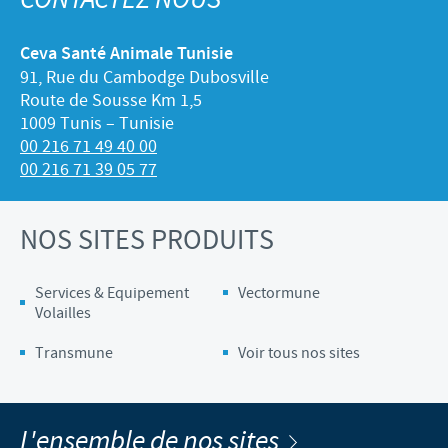
CONTACTEZ NOUS
Ceva Santé Animale Tunisie
91, Rue du Cambodge Dubosville
Route de Sousse Km 1,5
1009 Tunis – Tunisie
00 216 71 49 40 00
00 216 71 39 05 77
NOS SITES PRODUITS
Services & Equipement
Vectormune
Volailles
Transmune
Voir tous nos sites
L'ensemble de nos sites