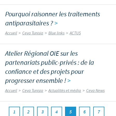
Pourquoi raisonner les traitements
antiparasitaires ?
>
Accueil
>
Ceva Tunisia
>
Blue links
>
ACTUS
Atelier Régional OIE sur les
partenariats public-privés : de la
confiance et des projets pour
progresser ensemble !
>
Accueil
>
Ceva Tunisia
>
Actualités et média
>
Ceva News
1
2
3
4
5
6
7