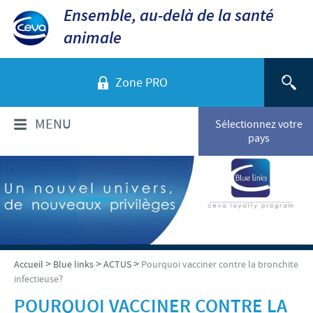
Ensemble, au-delà de la santé
animale
Zone PRO
MENU
Sélectionnez votre
pays
QUI SOMMES-NOUS?
Aperçu de la société
PRODUITS
Ceva dans le monde
Volailles
ACTUALITÉS ET MÉDIA
>
>
>
Accueil
Blue links
ACTUS
Pourquoi vacciner contre la bronchite
Ceva Santé Animale Tunisie
infectieuse?
Ovins - Caprins
Production
Ceva News
RESPONSABILITÉS
POURQUOI VACCINER CONTRE LA
Bovins