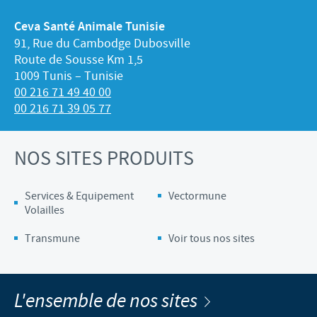
Ceva Santé Animale Tunisie
91, Rue du Cambodge Dubosville
Route de Sousse Km 1,5
1009 Tunis – Tunisie
00 216 71 49 40 00
00 216 71 39 05 77
NOS SITES PRODUITS
Services & Equipement
Vectormune
Volailles
Transmune
Voir tous nos sites
L'ensemble de nos sites