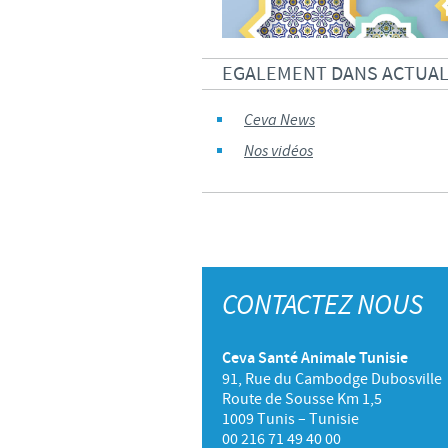
EGALEMENT DANS ACTUALI
Ceva News
Nos vidéos
CONTACTEZ NOUS
Ceva Santé Animale Tunisie
91, Rue du Cambodge Dubosville
Route de Sousse Km 1,5
1009 Tunis – Tunisie
00 216 71 49 40 00