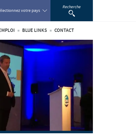
Recherche
électionnez votre pays
EMPLOI
BLUE LINKS
CONTACT
oland
té
’emploi
Privilèges Blue links
ortugal
incipaux métiers
S'inscrire
omania
nationaux
sus de recrutement
développement personnel
ussia
 étudiant
outh Africa
pain