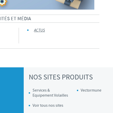
Les contraintes réglementaires et les pratiques médicales varient 
conséquence, les informations disponibles du site sur lequel vous entr
TÉS ET MÉDIA
pertinente à l'usage dans votre pays.
ACTUS
NOS SITES PRODUITS
Services &
Vectormune
Equipement Volailles
Voir tous nos sites