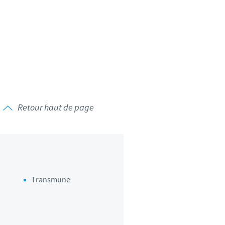
d'un pays à un autre. En
ez pourraient ne pas être
Retour haut de page
Transmune