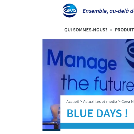
Ensemble, au-delà d
QUI SOMMES-NOUS?
PRODUIT
Aperçu de la société
Volai
Ceva dans le monde
Ovins
Ceva Santé Animale Tunisie
Bovi
Production
Anim
Recherche et développement
>
>
Accueil
Actualités et média
Ceva 
Nos valeurs
BLUE DAYS !
Notre mission
Notre histoire