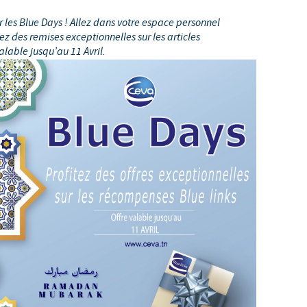
S
 CONFORMITÉ DU GROUPE CEVA
Japan
les Blue Days ! Allez dans votre espace personnel
Bulgaria
ez des remises exceptionnelles sur les articles
T
able jusqu’au 11 Avril.
Korea
Canada (EN)
T
Malaysia
Chile
T
Mexico
China
U
Middle East
Colombia
U
Netherlands
Denmark
U
Peru
Egypt
V
Philippines
Vous quittez le site pays pour accéder à un autre site du groupe.