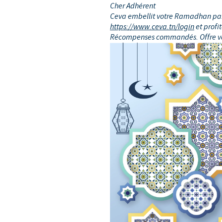
Cher Adhérent
LE PROGRAMME ETHIQUE ET
Ceva embellit votre Ramadhan par 
https://www.ceva.tn/login
et profit
SYSTÈME D'ALERTE
Récompenses commandés. Offre val