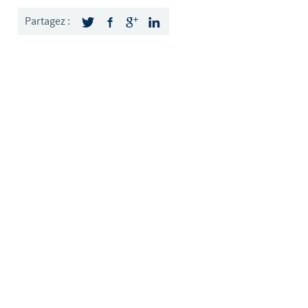
weden
Partagez :
hailand
unisia
urkey
kraine
nited Kingdom
SA
ietnam