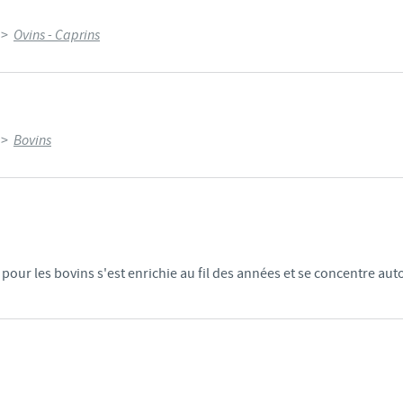
Les contraintes réglementaires et les pratiques médicales varient 
>
Ovins - Caprins
conséquence, les informations disponibles du site sur lequel vous entr
pertinente à l'usage dans votre pays.
>
Bovins
pour les bovins s'est enrichie au fil des années et se concentre a