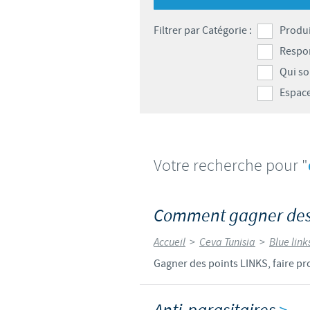
LE PROGRAMME ETHIQUE ET
Filtrer par Catégorie :
Produi
SYSTÈME D'ALERTE
Respon
Qui s
Espace
Votre recherche pour "
Comment gagner des
Accueil
>
Ceva Tunisia
>
Blue link
Gagner des points LINKS, faire pro