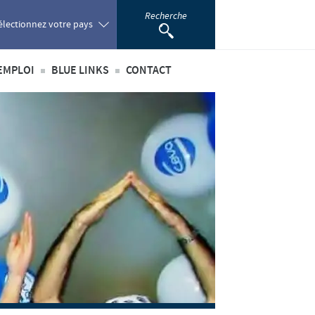
Recherche
électionnez votre pays
EMPLOI
BLUE LINKS
CONTACT
oland
té
’emploi
Privilèges Blue links
ortugal
incipaux métiers
S'inscrire
omania
nationaux
sus de recrutement
développement personnel
ussia
 étudiant
outh Africa
pain