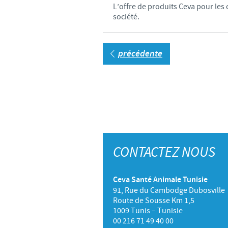
L’offre de produits Ceva pour les 
société.
précédente
CONTACTEZ NOUS
Ceva Santé Animale Tunisie
91, Rue du Cambodge Dubosville
Route de Sousse Km 1,5
1009 Tunis – Tunisie
00 216 71 49 40 00