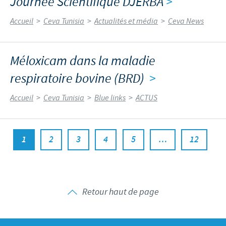
Journée Scientifique DJERBA
>
Accueil
>
Ceva Tunisia
>
Actualités et média
>
Ceva News
Méloxicam dans la maladie
respiratoire bovine (BRD)
>
Accueil
>
Ceva Tunisia
>
Blue links
>
ACTUS
1
2
3
4
5
…
12
Retour haut de page