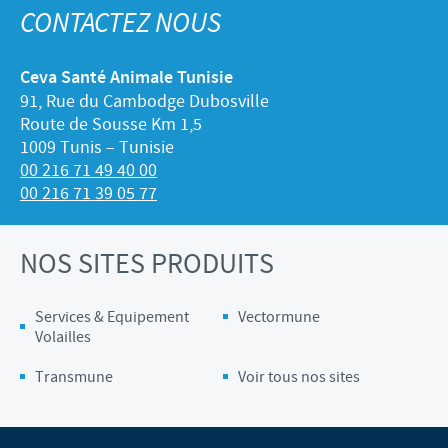
CONTACTEZ NOUS
Ceva Santé Animale Tunisie
91, Rue du Cambodge Dubosville
Route de Sousse Km 1,5
1009 Tunis – Tunisie
00 216 71 49 40 00
00 216 71 39 05 77
NOS SITES PRODUITS
Services & Equipement
Vectormune
Volailles
Transmune
Voir tous nos sites