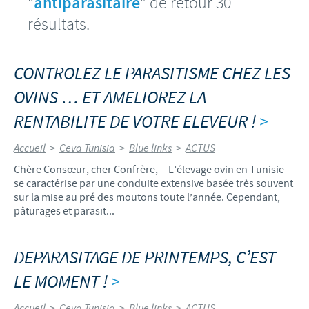
"
antiparasitaire
" de retour 30
résultats.
CONTROLEZ LE PARASITISME CHEZ LES
OVINS … ET AMELIOREZ LA
RENTABILITE DE VOTRE ELEVEUR !
>
Accueil
>
Ceva Tunisia
>
Blue links
>
ACTUS
Chère Consœur, cher Confrère, L’élevage ovin en Tunisie
se caractérise par une conduite extensive basée très souvent
sur la mise au pré des moutons toute l’année. Cependant,
pâturages et parasit...
DEPARASITAGE DE PRINTEMPS, C’EST
LE MOMENT !
>
Accueil
>
Ceva Tunisia
>
Blue links
>
ACTUS