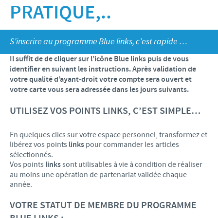
PRATIQUE,..
Recherche et développement
ACTUS
Animaux de Compagnie
Importance de la responsabilité
OFFRES D'EMPLOI
Nos valeurs
Nos vidéos
Contributions
S’inscrire au programme Blue links, c’est rapide …
Notre mission
Offre d’emploi
BLUE LINKS
Programmes de soutien internationaux
Il suffit de de cliquer sur l’icône Blue links puis de vous
Notre histoire
Nos principaux métiers
identifier en suivant les instructions. Après validation de
Partenariats scientifiques
Privilèges Blue links
votre qualité d’ayant-droit votre compte sera ouvert et
CONTACT
LE PROGRAMME ETHIQUE ET CONFORMITÉ DU
Processus de recrutement
votre carte vous sera adressée dans les jours suivants.
GROUPE CEVA
Partenariats professionnels
S'inscrire
Votre développement personnel
UTILISEZ VOS POINTS LINKS, C’EST SIMPLE…
SYSTÈME D'ALERTE
Programmes terrain
Espace étudiant
En quelques clics sur votre espace personnel, transformez et
libérez vos points
links
pour commander les articles
sélectionnés.
Vos points
links
sont utilisables à vie à condition de réaliser
au moins une opération de partenariat validée chaque
année.
VOTRE STATUT DE MEMBRE DU PROGRAMME