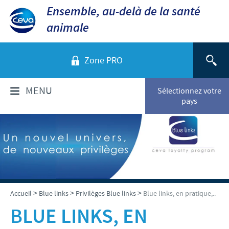
Ensemble, au-delà de la santé
animale
Zone PRO
MENU
Sélectionnez votre
pays
QUI SOMMES-NOUS?
Aperçu de la société
PRODUITS
Ceva dans le monde
Volailles
ACTUALITÉS ET MÉDIA
>
>
>
Accueil
Blue links
Privilèges Blue links
Blue links, en pratique,..
Ceva Santé Animale Tunisie
Ovins - Caprins
BLUE LINKS, EN
Production
Ceva News
RESPONSABILITÉS
Bovins