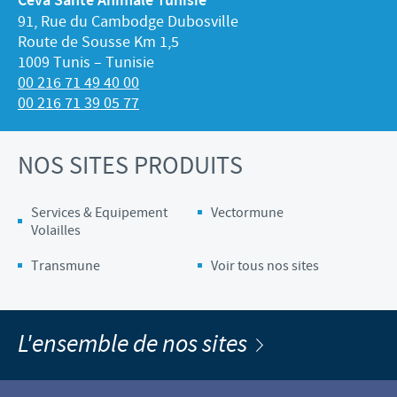
Ceva Santé Animale Tunisie
91, Rue du Cambodge Dubosville
Route de Sousse Km 1,5
1009 Tunis – Tunisie
00 216 71 49 40 00
00 216 71 39 05 77
NOS SITES PRODUITS
Services & Equipement
Vectormune
Volailles
Transmune
Voir tous nos sites
L'ensemble de nos sites