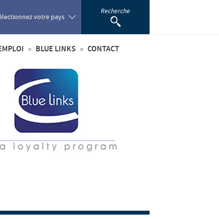
Recherche
électionnez votre pays
EMPLOI
BLUE LINKS
CONTACT
oland
té
’emploi
Privilèges Blue links
ortugal
incipaux métiers
S'inscrire
omania
nationaux
sus de recrutement
développement personnel
ussia
 étudiant
outh Africa
pain