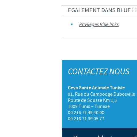
EGALEMENT DANS BLUE L
Privilèges Blue links
CONTACTEZ NOUS
Ceva Santé Animale Tunisie
91, Rue du Cambodge Dubosville
Route de Sousse Km 1,5
1009 Tunis – Tunisie
00 216 71 49 40 00
00 216 71 39 05 77