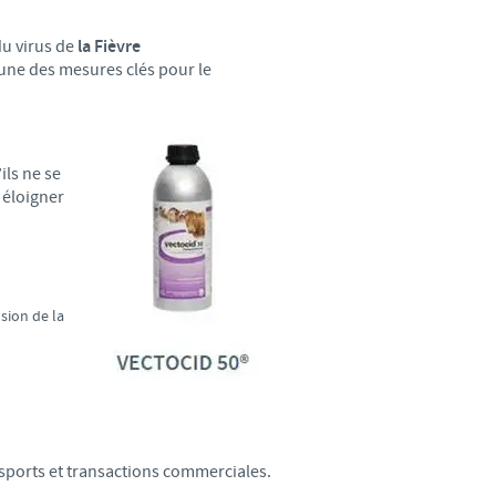
weden
du virus de
la Fièvre
hailand
 une des mesures clés pour le
unisia
ils ne se
urkey
 éloigner
kraine
sion de la
nited Kingdom
SA
ietnam
ansports et transactions commerciales.