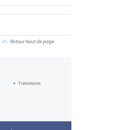
d'un pays à un autre. En
ez pourraient ne pas être
Retour haut de page
Transmune