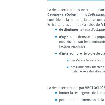
LE PROGRAMME ETHIQUE ET
La désinsectisation s’inscrit dans un
SYSTÈME D'ALERTE
Catharrhale
Ovine
par les
Culicoides
,
contrôle de la maladie, la lutte contr
En traitant les animaux à l’aide de
V
de diminuer
le taux d’attaqu
d’agir
sur la densité des popul
nourrissent sur les ruminants
(action répulsive),
d’interrompre
le cycle de tr
des
Culicoides
vers les r
des ruminants infectés et
maladie vers des sites g
®
La désinsectisation par
VECTOCID
limiter la résurgence de la ma
pour limiter l’extension de la