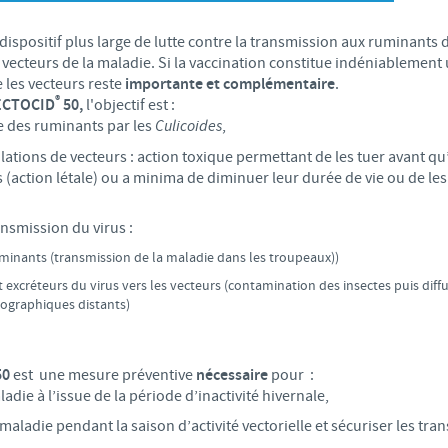
S
 CONFORMITÉ DU GROUPE CEVA
Japan
Bulgaria
 dispositif plus large de lutte contre la transmission aux ruminants 
T
vecteurs de la maladie. Si la vaccination constitue indéniablement
Korea
e les vecteurs reste
importante et complémentaire
.
Canada (EN)
®
ECTOCID
50,
l'objectif est :
T
e des ruminants par les
Culicoides
,
Malaysia
Chile
ations de vecteurs : action toxique permettant de les tuer avant qu’
T
 (action létale) ou a minima de diminuer leur durée de vie ou de les
Mexico
China
ansmission du virus :
U
Middle East
uminants (transmission de la maladie dans les troupeaux))
Colombia
 excréteurs du virus vers les vecteurs (contamination des insectes puis diffu
U
Netherlands
éographiques distants)
Denmark
U
Peru
50
est une mesure préventive
nécessaire
pour :
Egypt
ladie à l’issue de la période d’inactivité hivernale,
V
Philippines
 maladie pendant la saison d’activité vectorielle et sécuriser les tr
Vous quittez le site pays pour accéder à un autre site du groupe.