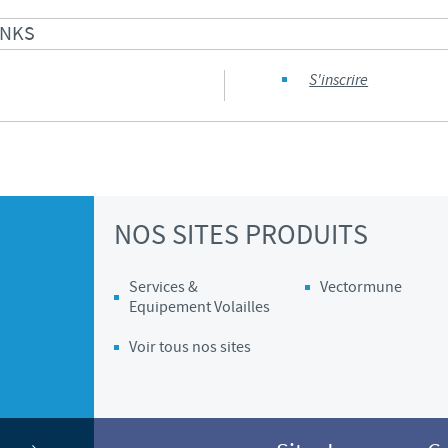
INKS
Les contraintes réglementaires et les pratiques médicales varient 
conséquence, les informations disponibles du site sur lequel vous entr
pertinente à l'usage dans votre pays.
S'inscrire
NOS SITES PRODUITS
Services &
Vectormune
Equipement Volailles
Voir tous nos sites