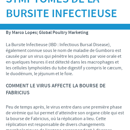
Recherche et développement
ACTUS
BURSITE INFECTIEUSE
Animaux de Compagnie
Importance de la responsabilité
OFFRES D'EMPLOI
Nos valeurs
Nos vidéos
Contributions
Notre mission
Offre d’emploi
BLUE LINKS
By Marco Lopes; Global Poultry Marketing
Programmes de soutien internationaux
Notre histoire
Nos principaux métiers
La Bursite Infectieuse (IBD : Infectious Bursal Disease),
Partenariats scientifiques
Privilèges Blue links
CONTACT
également connue sous le nom de maladie de Gumboro est
LE PROGRAMME ETHIQUE ET CONFORMITÉ DU
Processus de recrutement
causée par un virus qui pénètre les poulets par voie orale et
GROUPE CEVA
Partenariats professionnels
S'inscrire
en quelques heures il est détecté dans les macrophages et
Votre développement personnel
les cellules lymphoïdes du tube digestif y compris le cæcum,
SYSTÈME D'ALERTE
Programmes terrain
le duodénum, le jéjunum et le foie.
Espace étudiant
COMMENT LE VIRUS AFFECTE LA BOURSE DE
FABRICIUS
Peu de temps après, le virus entre dans une première phase
de virémie qui lui permet d’atteindre son organe cible qui est
la bourse de Fabricius, où la réplication a lieu. Cette
réplication est responsable de divers changements