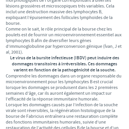
morphologiques de l’organe correspondant à diverses
lésions grossières et microscopiques très variables. Cela
inclut une destruction massive des lymphocytes B,
expliquant l’épuisement des follicules lymphoïdes de la
bourse.
Comme on le sait, le rôle principal de la bourse chez les
poulets est de fournir un microenvironnement essentiel aux
lymphocytes B afin de diversifier leurs gènes
d’immunoglobuline par hyperconversion génique (Ívan, J et
al, 2001).
Le virus de la bursite infectieuse (IBDV) peut induire des
dommages transitoires à irréversibles. Ces dommages
varient en fonction de la pathogénicité de la souche.
Comprendre les dommages dans un organe responsable du
microenvironnement pour les lymphocytes B est crucial
lorsque les dommages se produisent dans les 2 premières
semaines d’âge, car ils auront également un impact sur
l’efficacité de la réponse immunitaire humorale.
Lorsque les dommages causés par l’infection de la souche
virale sont réversibles, la régénération histologique de la
bourse de Fabricius entraînera une restauration complète
des fonctions immunitaires humorales, suivie d’une
restauration de l’activité des cellules B de la bourse et d’un