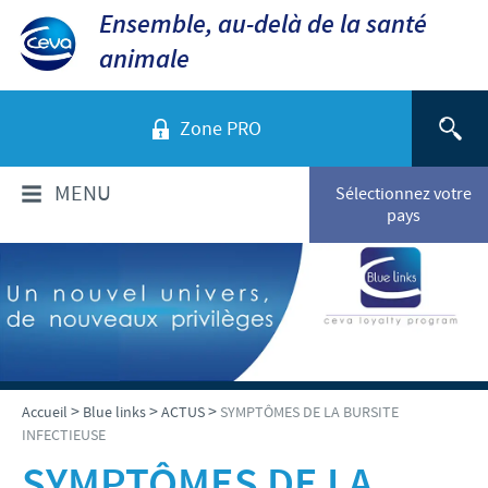
Ensemble, au-delà de la santé
animale
Zone PRO
MENU
Sélectionnez votre
pays
QUI SOMMES-NOUS?
Aperçu de la société
PRODUITS
Ceva dans le monde
Volailles
ACTUALITÉS ET MÉDIA
>
>
>
Accueil
Blue links
ACTUS
SYMPTÔMES DE LA BURSITE
Ceva Santé Animale Tunisie
INFECTIEUSE
Ovins - Caprins
Production
Ceva News
SYMPTÔMES DE LA
RESPONSABILITÉS
Bovins