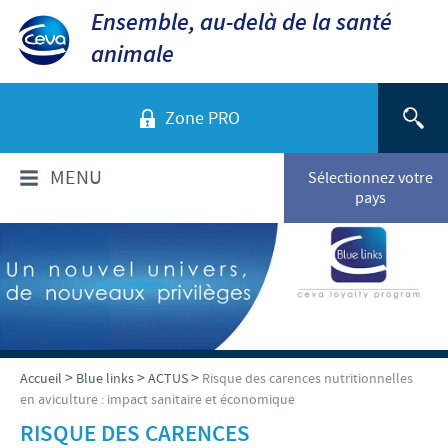
Ensemble, au-delà de la santé
animale
Zone PRO
MENU
Sélectionnez votre
pays
QUI SOMMES-NOUS?
Aperçu de la société
PRODUITS
Ceva dans le monde
Volailles
ACTUALITÉS ET MÉDIA
>
>
>
Accueil
Blue links
ACTUS
Risque des carences nutritionnelles
Ceva Santé Animale Tunisie
en aviculture : impact sanitaire et économique
Ovins - Caprins
Production
Ceva News
RISQUE DES CARENCES
RESPONSABILITÉS
Bovins