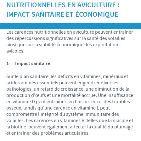
NUTRITIONNELLES EN AVICULTURE :
Recherche et développement
ACTUS
Animaux de Compagnie
Importance de la responsabilité
IMPACT SANITAIRE ET ÉCONOMIQUE
OFFRES D'EMPLOI
Nos valeurs
Nos vidéos
Contributions
Notre mission
Offre d’emploi
Les carences nutritionnelles en aviculture peuvent entraîner
BLUE LINKS
Programmes de soutien internationaux
des répercussions significatives sur la santé des volailles
Notre histoire
Nos principaux métiers
ainsi que sur la viabilité économique des exploitations
Partenariats scientifiques
Privilèges Blue links
avicoles.
CONTACT
LE PROGRAMME ETHIQUE ET CONFORMITÉ DU
Processus de recrutement
GROUPE CEVA
Partenariats professionnels
S'inscrire
1-
Impact sanitaire
Votre développement personnel
SYSTÈME D'ALERTE
Programmes terrain
Sur le plan sanitaire, les déficits en vitamines, minéraux et
Espace étudiant
acides aminés essentiels peuvent engendrer diverses
pathologies, un retard de croissance, une diminution de la
production d'œufs et une mortalité accrue. Une insuffisance
en vitamine D peut entraîner, en l’occurrence, des troubles
osseux, tandis qu'une carence en vitamine E peut
compromettre l'intégrité du système immunitaire des
volailles. Les carences en vitamines B, telles que la niacine et
la biotine, peuvent également affecter la qualité du plumage
et entraîner des problèmes articulaires.