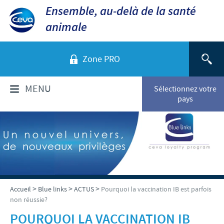
Ensemble, au-delà de la santé
animale
Zone PRO
MENU
Sélectionnez votre
pays
QUI SOMMES-NOUS?
Aperçu de la société
PRODUITS
Ceva dans le monde
Volailles
ACTUALITÉS ET MÉDIA
>
>
>
Accueil
Blue links
ACTUS
Pourquoi la vaccination IB est parfois
Ceva Santé Animale Tunisie
non réussie?
Ovins - Caprins
Production
Ceva News
RESPONSABILITÉS
POURQUOI LA VACCINATION IB
Bovins