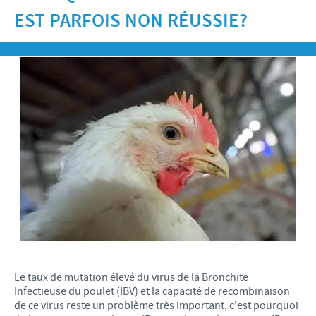
Recherche et développement
ACTUS
EST PARFOIS NON RÉUSSIE?
Animaux de Compagnie
Importance de la responsabilité
OFFRES D'EMPLOI
Nos valeurs
Nos vidéos
Contributions
Notre mission
Offre d’emploi
BLUE LINKS
Programmes de soutien internationaux
Notre histoire
Nos principaux métiers
Partenariats scientifiques
Privilèges Blue links
CONTACT
LE PROGRAMME ETHIQUE ET CONFORMITÉ DU
Processus de recrutement
GROUPE CEVA
Partenariats professionnels
S'inscrire
Votre développement personnel
SYSTÈME D'ALERTE
Programmes terrain
Espace étudiant
Le taux de mutation élevé du virus de la Bronchite
Infectieuse du poulet (IBV) et la capacité de recombinaison
de ce virus reste un problème très important, c'est pourquoi