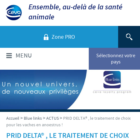
Ensemble, au-delà de la santé
animale
Zone PRO
MENU
Sélectionnez votre
pays
QUI SOMMES-NOUS?
Aperçu de la société
PRODUITS
Ceva dans le monde
Volailles
ACTUALITÉS ET MÉDIA
>
>
>
Accueil
Blue links
ACTUS
PRID DELTA® , le traitement de choix
Ceva Santé Animale Tunisie
pour les vaches en anoestrus !
Ovins - Caprins
Production
Ceva News
PRID DELTA® , LE TRAITEMENT DE CHOIX
RESPONSABILITÉS
Bovins