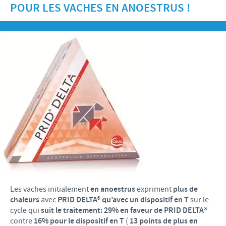
POUR LES VACHES EN ANOESTRUS !
Recherche et développement
ACTUS
Animaux de Compagnie
Importance de la responsabilité
OFFRES D'EMPLOI
Nos valeurs
Nos vidéos
Contributions
Notre mission
Offre d’emploi
BLUE LINKS
Programmes de soutien internationaux
Notre histoire
Nos principaux métiers
Partenariats scientifiques
Privilèges Blue links
CONTACT
LE PROGRAMME ETHIQUE ET CONFORMITÉ DU
Processus de recrutement
GROUPE CEVA
Partenariats professionnels
S'inscrire
Votre développement personnel
SYSTÈME D'ALERTE
Programmes terrain
Espace étudiant
Les vaches initialement
en anoestrus
expriment
plus de
chaleurs
avec
PRID DELTA® qu’avec un dispositif en T
sur le
cycle qui
suit le traitement
: 29% en faveur de
PRID DELTA
®
contre
16% pour le dispositif en T
(
13 points de plus en