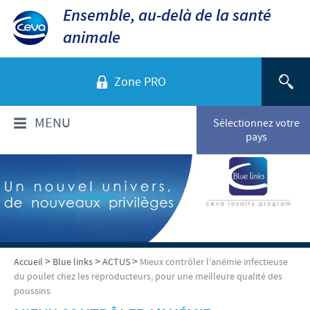
Ensemble, au-delà de la santé
animale
Zone PRO
MENU
Sélectionnez votre
pays
QUI SOMMES-NOUS?
Aperçu de la société
PRODUITS
Ceva dans le monde
Volailles
ACTUALITÉS ET MÉDIA
>
>
>
Accueil
Blue links
ACTUS
Mieux contrôler l’anémie infectieuse
Ceva Santé Animale Tunisie
du poulet chez les reproducteurs, pour une meilleure qualité des
Ovins - Caprins
poussins
Production
Ceva News
RESPONSABILITÉS
Bovins