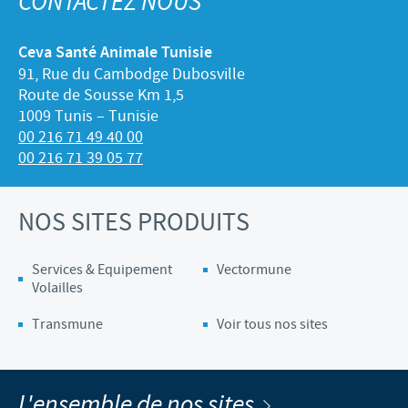
CONTACTEZ NOUS
Ceva Santé Animale Tunisie
91, Rue du Cambodge Dubosville
Route de Sousse Km 1,5
1009 Tunis – Tunisie
00 216 71 49 40 00
00 216 71 39 05 77
NOS SITES PRODUITS
Services & Equipement
Vectormune
Volailles
Transmune
Voir tous nos sites
L'ensemble de nos sites