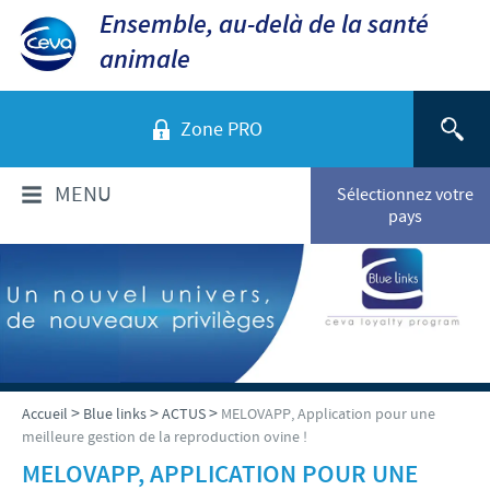
Ensemble, au-delà de la santé
animale
Zone PRO
MENU
Sélectionnez votre
pays
QUI SOMMES-NOUS?
Aperçu de la société
PRODUITS
Ceva dans le monde
Volailles
ACTUALITÉS ET MÉDIA
>
>
>
Accueil
Blue links
ACTUS
MELOVAPP, Application pour une
Ceva Santé Animale Tunisie
meilleure gestion de la reproduction ovine !
Ovins - Caprins
Production
Ceva News
MELOVAPP, APPLICATION POUR UNE
RESPONSABILITÉS
Bovins