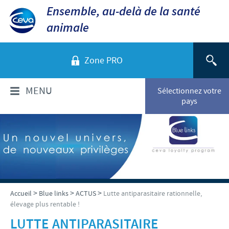
Ensemble, au-delà de la santé
animale
Zone PRO
MENU
Sélectionnez votre
pays
QUI SOMMES-NOUS?
Aperçu de la société
PRODUITS
Ceva dans le monde
Volailles
ACTUALITÉS ET MÉDIA
>
>
>
Accueil
Blue links
ACTUS
Lutte antiparasitaire rationnelle,
Ceva Santé Animale Tunisie
élevage plus rentable !
Ovins - Caprins
Production
Ceva News
RESPONSABILITÉS
LUTTE ANTIPARASITAIRE
Bovins