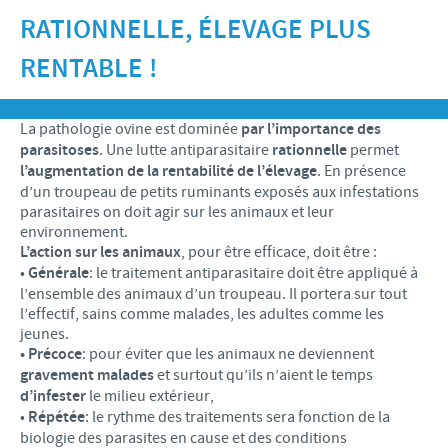
Recherche et développement
ACTUS
RATIONNELLE, ÉLEVAGE PLUS
Animaux de Compagnie
Importance de la responsabilité
OFFRES D'EMPLOI
Nos valeurs
Nos vidéos
RENTABLE !
Contributions
Notre mission
Offre d’emploi
BLUE LINKS
Programmes de soutien internationaux
La pathologie ovine est dominée
par l’importance des
Notre histoire
Nos principaux métiers
parasitoses
. Une lutte antiparasitaire
rationnelle
permet
Partenariats scientifiques
Privilèges Blue links
CONTACT
l’augmentation de la rentabilité de l’élevage
. En présence
LE PROGRAMME ETHIQUE ET CONFORMITÉ DU
Processus de recrutement
d’un troupeau de petits ruminants exposés aux infestations
GROUPE CEVA
Partenariats professionnels
S'inscrire
parasitaires on doit agir sur les animaux et leur
Votre développement personnel
environnement.
SYSTÈME D'ALERTE
Programmes terrain
L’action sur les animaux
, pour être efficace, doit être :
Espace étudiant
•
Générale
: le traitement antiparasitaire doit être appliqué à
l’ensemble des animaux d’un troupeau. Il portera sur tout
l’effectif, sains comme malades, les adultes comme les
jeunes.
• Précoce
: pour éviter que les animaux ne deviennent
gravement malades
et surtout qu’ils n’aient le temps
d’infester
le milieu extérieur,
•
Répétée
: le rythme des traitements sera fonction de la
biologie des parasites en cause et des conditions