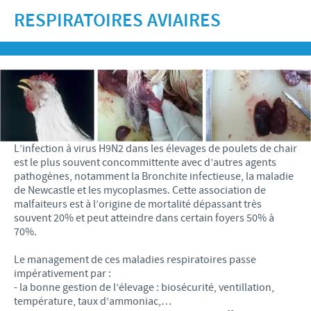
Recherche et développement
ACTUS
RESPIRATOIRES AVIAIRES
Animaux de Compagnie
Importance de la responsabilité
OFFRES D'EMPLOI
Nos valeurs
Nos vidéos
Contributions
Notre mission
Offre d’emploi
BLUE LINKS
Programmes de soutien internationaux
Notre histoire
Nos principaux métiers
Partenariats scientifiques
Privilèges Blue links
CONTACT
LE PROGRAMME ETHIQUE ET CONFORMITÉ DU
Processus de recrutement
GROUPE CEVA
Partenariats professionnels
S'inscrire
L’infection à virus H9N2 dans les élevages de poulets de chair
Votre développement personnel
est le plus souvent concommittente avec d’autres agents
SYSTÈME D'ALERTE
Programmes terrain
pathogènes, notamment la Bronchite infectieuse, la maladie
Espace étudiant
de Newcastle et les mycoplasmes. Cette association de
malfaiteurs est à l’origine de mortalité dépassant très
souvent 20% et peut atteindre dans certain foyers 50% à
70%.
Le management de ces maladies respiratoires passe
impérativement par :
- la bonne gestion de l’élevage : biosécurité, ventillation,
température, taux d’ammoniac,…