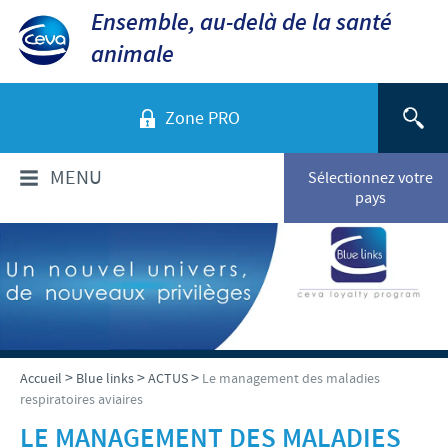
Ensemble, au-delà de la santé
animale
Zone PRO
MENU
Sélectionnez votre
pays
QUI SOMMES-NOUS?
Aperçu de la société
PRODUITS
Ceva dans le monde
Volailles
ACTUALITÉS ET MÉDIA
>
>
>
Accueil
Blue links
ACTUS
Le management des maladies
Ceva Santé Animale Tunisie
respiratoires aviaires
Ovins - Caprins
Production
Ceva News
RESPONSABILITÉS
LE MANAGEMENT DES MALADIES
Bovins