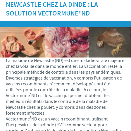
NEWCASTLE CHEZ LA DINDE : LA
Recherche et développement
ACTUS
Animaux de Compagnie
Importance de la responsabilité
SOLUTION VECTORMUNE®ND
OFFRES D'EMPLOI
Nos valeurs
Nos vidéos
Contributions
Notre mission
Offre d’emploi
BLUE LINKS
Programmes de soutien internationaux
Notre histoire
Nos principaux métiers
Partenariats scientifiques
Privilèges Blue links
CONTACT
LE PROGRAMME ETHIQUE ET CONFORMITÉ DU
Processus de recrutement
GROUPE CEVA
Partenariats professionnels
S'inscrire
La maladie de Newcastle (ND) est une maladie virale majeure
Votre développement personnel
chez la volaille dans le monde entier. La vaccination reste la
SYSTÈME D'ALERTE
Programmes terrain
principale méthode de contrôle dans les pays endémiques.
Espace étudiant
Diverses stratégies de vaccination, y compris l'utilisation de
vaccins recombinants récemment développés ont été
utilisées pour le contrôle de la maladie. A ce jour, le
®
Vectormune
ND est le vaccin qui permet d'obtenir les
meilleurs résultats dans le contrôle de la maladie de
Newcastle chez le poulet, y compris dans des zones
fortement infectées.
®
Vectormune
ND est un vaccin recombinant, utilisant
l'herpesvirus de la dinde (HVT) comme vecteur pour
exprimer l’antigène clé du virus de la maladie de Newcastle