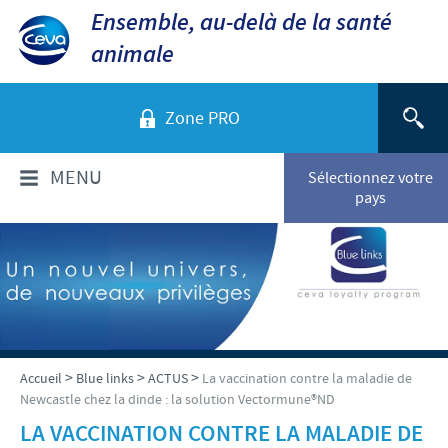
Ensemble, au-delà de la santé
animale
Zone PRO
MENU
Sélectionnez votre
pays
QUI SOMMES-NOUS?
Aperçu de la société
PRODUITS
Ceva dans le monde
Volailles
ACTUALITÉS ET MÉDIA
>
>
>
Accueil
Blue links
ACTUS
La vaccination contre la maladie de
Ceva Santé Animale Tunisie
Newcastle chez la dinde : la solution Vectormune®ND
Ovins - Caprins
Production
Ceva News
LA VACCINATION CONTRE LA MALADIE DE
RESPONSABILITÉS
Bovins