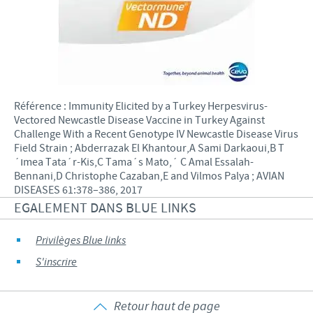
Référence : Immunity Elicited by a Turkey Herpesvirus-
Vectored Newcastle Disease Vaccine in Turkey Against
Challenge With a Recent Genotype IV Newcastle Disease Virus
Field Strain ; Abderrazak El Khantour,A Sami Darkaoui,B T
´ımea Tata´r-Kis,C Tama´s Mato,´ C Amal Essalah-
Bennani,D Christophe Cazaban,E and Vilmos Palya ; AVIAN
DISEASES 61:378–386, 2017
EGALEMENT DANS BLUE LINKS
Privilèges Blue links
S'inscrire
Retour haut de page