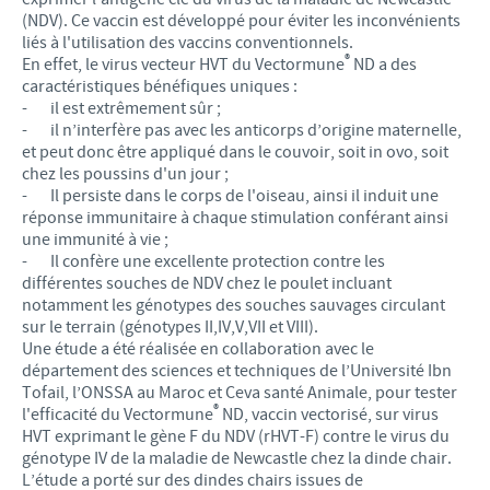
(NDV). Ce vaccin est développé pour éviter les inconvénients
liés à l'utilisation des vaccins conventionnels.
®
En effet, le virus vecteur HVT du Vectormune
ND a des
caractéristiques bénéfiques uniques :
- il est extrêmement sûr ;
- il n’interfère pas avec les anticorps d’origine maternelle,
et peut donc être appliqué dans le couvoir, soit in ovo, soit
chez les poussins d'un jour ;
- Il persiste dans le corps de l'oiseau, ainsi il induit une
réponse immunitaire à chaque stimulation conférant ainsi
une immunité à vie ;
- Il confère une excellente protection contre les
différentes souches de NDV chez le poulet incluant
notamment les génotypes des souches sauvages circulant
sur le terrain (génotypes II,IV,V,VII et VIII).
Une étude a été réalisée en collaboration avec le
département des sciences et techniques de l’Université Ibn
Tofail, l’ONSSA au Maroc et Ceva santé Animale, pour tester
®
l'efficacité du Vectormune
ND, vaccin vectorisé, sur virus
HVT exprimant le gène F du NDV (rHVT-F) contre le virus du
génotype IV de la maladie de Newcastle chez la dinde chair.
L’étude a porté sur des dindes chairs issues de