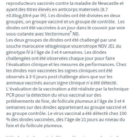
reproducteurs vaccinés contre la maladie de Newcastle et
ayant des titres élevés en anticorps maternels (8.7
±0.8log
titré par IH). Les dindes ont été divisées en deux
2
groupes, un groupe vacciné et un groupe de contrôle. Les
dindes ont été vaccinées à un jour dans le couvoir par voie
®
sous-cutanée avec Vectormune
ND.
Les deux groupes de dindes ont été challengé par une
souche marocaine vélogénique viscerotrope NDV JEL du
génotype IV à l’âge de 3 et 4 semaines. Les dindes
challengées ont été observées chaque jour pour faire
l’évaluation clinique et les mesures de performances. Chez
les dindes non vaccinées les signes cliniques ont été
observés à 3-5 jours post challenge alors que sur les
animaux vaccinés aucun signe clinique n’a été détecté.
L’évaluation de la vaccination a été réalisée par la technique
PCR pour la détection du virus vaccinal sur des
prélèvements de foie, de follicule plumeux à l’âge de 3 et 4
semaines sur des dindes appartenant au groupe vacciné et
au groupe contrôle. Le virus vaccinal a été détecté chez 100
% des dindes vaccinées, dès l'âge de 21 jours au niveau du
foie et du follicule plumeux.