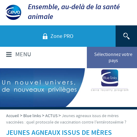
Ensemble, au-delà de la santé
animale
Zone PRO
MENU
Sélectionnez votre
pays
QUI SOMMES-NOUS?
Aperçu de la société
PRODUITS
Ceva dans le monde
Volailles
ACTUALITÉS ET MÉDIA
>
>
>
Accueil
Blue links
ACTUS
Jeunes agneaux issus de mères
Ceva Santé Animale Tunisie
vaccinées : quel protocole de vaccination contre l'entérotoxémie ?
Ovins - Caprins
Production
Ceva News
JEUNES AGNEAUX ISSUS DE MÈRES
RESPONSABILITÉS
Bovins