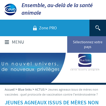
Ensemble, au-delà de la santé
animale
Zone PRO
MENU
Sélectionnez votre
pays
QUI SOMMES-NOUS?
Aperçu de la société
PRODUITS
Ceva dans le monde
Volailles
ACTUALITÉS ET MÉDIA
>
>
>
Accueil
Blue links
ACTUS
Jeunes agneaux issus de mères non
Ceva Santé Animale Tunisie
vaccinées : quel protocole de vaccination contre l'entérotoxémie ?
Ovins - Caprins
Production
Ceva News
JEUNES AGNEAUX ISSUS DE MÈRES NON
RESPONSABILITÉS
Bovins