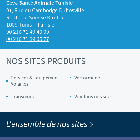
Ceva Santé Animale Tunisie
91, Rue du Cambodge Dubosville
Route de Sousse Km 1,5
1009 Tunis – Tunisie
00 216 71 49 40 00
00 216 71 39 05 77
NOS SITES PRODUITS
Services & Equipement
Vectormune
Volailles
Transmune
Voir tous nos sites
L'ensemble de nos sites