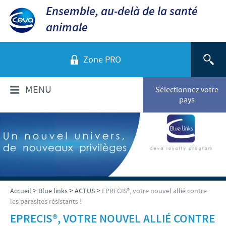
Ensemble, au-delà de la santé
animale
Zone PRO
MENU
Sélectionnez votre
pays
QUI SOMMES-NOUS?
Aperçu de la société
PRODUITS
Ceva dans le monde
Volailles
ACTUALITÉS ET MÉDIA
>
>
>
Accueil
Blue links
ACTUS
EPRECIS®, votre nouvel allié contre
Ceva Santé Animale Tunisie
les parasites résistants !
Ovins - Caprins
Production
Ceva News
EPRECIS®, VOTRE NOUVEL ALLIÉ CONTRE
RESPONSABILITÉS
Bovins