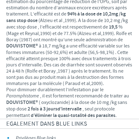
estimation du pourcentage de réduction de l’OPG, soit par
estimation du nombre d’animaux encore excréteurs après
traitement. L’efficacité est de
94% à la dose de 10,2mg /kg
sans stop dose
(Alzieu et al ,1999). A la dose de 10,2 mg /kg
avec stop dose , l’efficacité est respectivement de
19,5
%
(Mage et Reynal,1990) et de 77.5% (Alzieu et al,1999). Rolfe et
Boray (1987) ont montré qu’une seule administration de
DOUVISTOME
®
à 18,7 mg/kg a une efficacité variable sur les
formes immatures (50-92,6%) et adulte (56,5-98,1%) . Cette
efficacité atteint presque 100% avec deux traitements à trois
jours d’intervalle. Des cas de diarrhée sont souvent observés
24 à 48 h (Rolfe et Boray ,1987 ) après le traitement. Ils ne
sont pas dus au produit mais à la destruction des formes
immatures par la molécule ( Paraud et al,2009).
Pour diminuer durablement l’infestation par le
Paramphistome
, il est fortement recommandé de traiter au
DOUVISTOME
®
( oxyclozanide) à la dose de 10 mg /kg sans
stop dose
2 fois à 3 jours
d’intervalle
, seul protocole
permettant
d’éliminer la quasi-totalité des parasites
.
EGALEMENT DANS BLUE LINKS
Privilèges Blue links