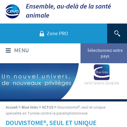
Ensemble, au-delà de la santé
animale
Zone PRO
MENU
Sélectionnez votre
pays
QUI SOMMES-NOUS?
Aperçu de la société
PRODUITS
Ceva dans le monde
Volailles
ACTUALITÉS ET MÉDIA
>
>
>
Accueil
Blue links
ACTUS
Douvistome®, seul et unique
Ceva Santé Animale Tunisie
spécialité en Tunisie contre la paramphistomose
Ovins - Caprins
Production
Ceva News
DOUVISTOME®, SEUL ET UNIQUE
RESPONSABILITÉS
Bovins