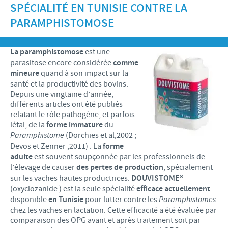
SPÉCIALITÉ EN TUNISIE CONTRE LA
Recherche et développement
ACTUS
Animaux de Compagnie
Importance de la responsabilité
PARAMPHISTOMOSE
OFFRES D'EMPLOI
Nos valeurs
Nos vidéos
Contributions
Notre mission
Offre d’emploi
La paramphistomose
est une
BLUE LINKS
Programmes de soutien internationaux
parasitose encore considérée
comme
Notre histoire
Nos principaux métiers
mineure
quand à son impact sur la
Partenariats scientifiques
Privilèges Blue links
santé et la productivité des bovins.
CONTACT
LE PROGRAMME ETHIQUE ET CONFORMITÉ DU
Processus de recrutement
Depuis une vingtaine d’année,
GROUPE CEVA
Partenariats professionnels
S'inscrire
différents articles ont été publiés
Votre développement personnel
relatant le rôle pathogène, et parfois
SYSTÈME D'ALERTE
Programmes terrain
létal, de la
forme immature
du
Espace étudiant
Paramphistome
(Dorchies et al,2002 ;
Devos et Zenner ,2011) . La
forme
adulte
est souvent soupçonnée par les professionnels de
l’élevage de causer
des pertes de production
, spécialement
sur les vaches hautes productrices.
DOUVISTOME
®
(oxyclozanide ) est la seule spécialité
efficace actuellement
disponible
en Tunisie
pour lutter contre les
Paramphistomes
chez les vaches en lactation. Cette efficacité a été évaluée par
comparaison des OPG avant et après traitement soit par