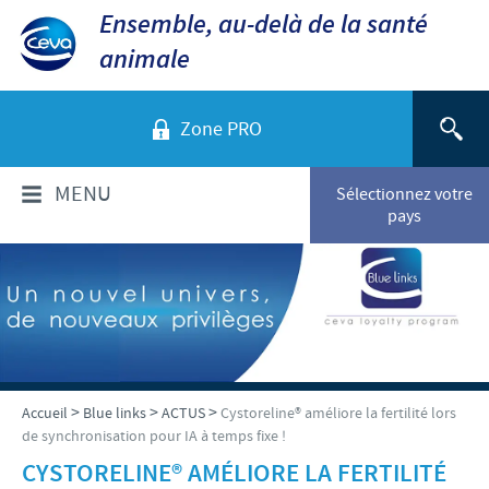
Ensemble, au-delà de la santé
animale
Zone PRO
MENU
Sélectionnez votre
pays
QUI SOMMES-NOUS?
Aperçu de la société
PRODUITS
Ceva dans le monde
Volailles
ACTUALITÉS ET MÉDIA
>
>
>
Accueil
Blue links
ACTUS
Cystoreline® améliore la fertilité lors
Ceva Santé Animale Tunisie
de synchronisation pour IA à temps fixe !
Ovins - Caprins
Production
Ceva News
CYSTORELINE® AMÉLIORE LA FERTILITÉ
RESPONSABILITÉS
Bovins