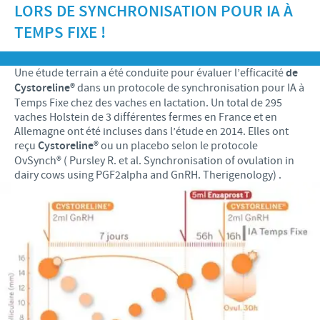
LORS DE SYNCHRONISATION POUR IA À
Recherche et développement
ACTUS
Animaux de Compagnie
Importance de la responsabilité
TEMPS FIXE !
OFFRES D'EMPLOI
Nos valeurs
Nos vidéos
Contributions
Notre mission
Offre d’emploi
Une étude terrain a été conduite pour évaluer l’efficacité
de
BLUE LINKS
Programmes de soutien internationaux
Cystoreline®
dans un protocole de synchronisation pour IA à
Notre histoire
Nos principaux métiers
Temps Fixe chez des vaches en lactation. Un total de 295
Partenariats scientifiques
Privilèges Blue links
vaches Holstein de 3 différentes fermes en France et en
CONTACT
LE PROGRAMME ETHIQUE ET CONFORMITÉ DU
Processus de recrutement
Allemagne ont été incluses dans l’étude en 2014. Elles ont
GROUPE CEVA
Partenariats professionnels
S'inscrire
reçu
Cystoreline®
ou un placebo selon le protocole
Votre développement personnel
OvSynch® ( Pursley R. et al. Synchronisation of ovulation in
SYSTÈME D'ALERTE
Programmes terrain
dairy cows using PGF2alpha and GnRH. Therigenology) .
Espace étudiant