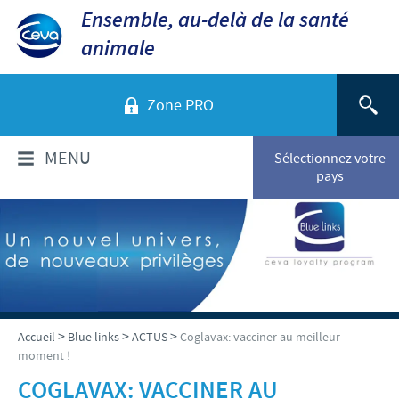
Ensemble, au-delà de la santé
animale
Zone PRO
MENU
Sélectionnez votre
pays
QUI SOMMES-NOUS?
Aperçu de la société
PRODUITS
Ceva dans le monde
Volailles
ACTUALITÉS ET MÉDIA
>
>
>
Accueil
Blue links
ACTUS
Coglavax: vacciner au meilleur
Ceva Santé Animale Tunisie
moment !
Ovins - Caprins
Production
Ceva News
RESPONSABILITÉS
COGLAVAX: VACCINER AU
Bovins