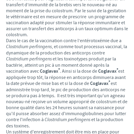
transfert d’immunité de la brebis vers le nouveau-né au
moment de la prise du colostrum. Par le suivi de la gestation
le vétérinaire est en mesure de prescrire un programme de
vaccination adapté pour stimuler la réponse immunitaire et
assurer un transfert des anticorps à un taux optimum dans le
colostrum.
Dans le cas de la vaccination contre l’entérotoxémie due a
Clostridium perfringens
, et comme tout processus vaccinal, la
dynamique de la production des anticorps contre
Clostridium perfringens
et les toxinotypes produit par la
bactérie, atteint un pic à un moment donné après la
®
®
vaccination avec
Coglavax
. Ainsi si la dose de
Coglavax
est
appliquée trop tôt, la réponse en anticorps diminuera avant
®
la date prévue de mise bas et si la dose de
Coglavax
est
administrée trop tard, le pic de production des anticorps ne
se produira pas à temps. Il est très important qu'un agneau
nouveau-né reçoive un volume approprié de colostrum et de
bonne qualité dans les 24 heures suivant sa naissance pour
qu'il puisse absorber assez d'immunoglobulines pour lutter
contre l'infection à
Clostridium perfringens
et la production
des toxines.
Un système d'enregistrement doit être mis en place pour