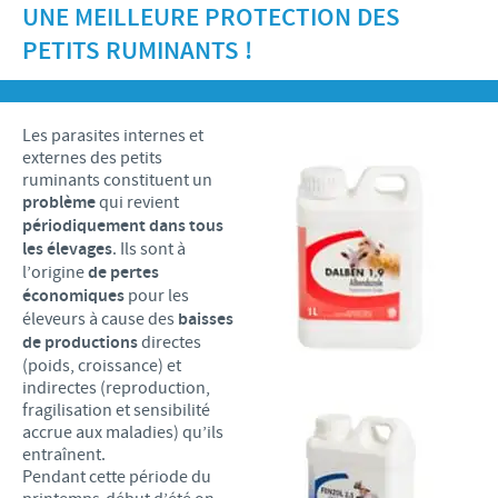
UNE MEILLEURE PROTECTION DES
Recherche et développement
ACTUS
Animaux de Compagnie
Importance de la responsabilité
PETITS RUMINANTS !
OFFRES D'EMPLOI
Nos valeurs
Nos vidéos
Contributions
Notre mission
Offre d’emploi
BLUE LINKS
Programmes de soutien internationaux
Les parasites internes et
Notre histoire
Nos principaux métiers
externes des petits
Partenariats scientifiques
Privilèges Blue links
ruminants constituent un
CONTACT
LE PROGRAMME ETHIQUE ET CONFORMITÉ DU
Processus de recrutement
problème
qui revient
GROUPE CEVA
Partenariats professionnels
S'inscrire
périodiquement dans tous
Votre développement personnel
les élevages
. Ils sont à
SYSTÈME D'ALERTE
Programmes terrain
l’origine
de pertes
Espace étudiant
économiques
pour les
éleveurs à cause des
baisses
de productions
directes
(poids, croissance) et
indirectes (reproduction,
fragilisation et sensibilité
accrue aux maladies) qu’ils
entraînent.
Pendant cette période du