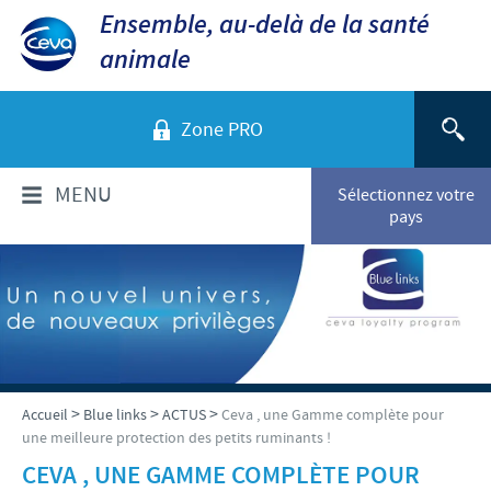
Ensemble, au-delà de la santé
animale
Zone PRO
MENU
Sélectionnez votre
pays
QUI SOMMES-NOUS?
Aperçu de la société
PRODUITS
Ceva dans le monde
Volailles
ACTUALITÉS ET MÉDIA
>
>
>
Accueil
Blue links
ACTUS
Ceva , une Gamme complète pour
Ceva Santé Animale Tunisie
une meilleure protection des petits ruminants !
Ovins - Caprins
Production
Ceva News
CEVA , UNE GAMME COMPLÈTE POUR
RESPONSABILITÉS
Bovins