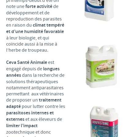
printemps-début d’été on
note une
forte activité
de
développement et de
reproduction des parasites
en raison du
climat tempéré
et d’une humidité favorable
à leur biologie, et qui
coïncide aussi à la mise à
l’herbe de troupeau.
Ceva Santé Animale
est
engagé depuis de
longues
années
dans la recherche de
solutions thérapeutiques
notamment antiparasitaires
permettant aux vétérinaires
de proposer un
traitement
adapté
pour lutter contre les
parasitoses internes et
externes
et aux éleveurs de
limiter l’impact
zootechnique et donc