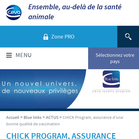
Ensemble, au-delà de la santé
animale
Zone PRO
MENU
Sélectionnez votre
pays
QUI SOMMES-NOUS?
Aperçu de la société
PRODUITS
Ceva dans le monde
Volailles
ACTUALITÉS ET MÉDIA
>
>
>
Accueil
Blue links
ACTUS
CHICK Program, assurance d’une
Ceva Santé Animale Tunisie
bonne qualité de vaccination
Ovins - Caprins
Production
Ceva News
RESPONSABILITÉS
CHICK PROGRAM, ASSURANCE
Bovins