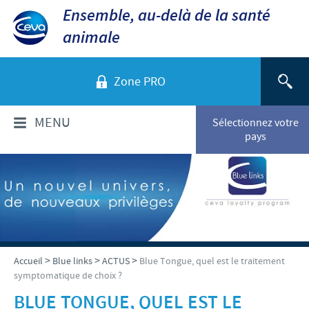
Ensemble, au-delà de la santé
animale
Zone PRO
MENU
Sélectionnez votre
pays
QUI SOMMES-NOUS?
Aperçu de la société
PRODUITS
Ceva dans le monde
Volailles
ACTUALITÉS ET MÉDIA
>
>
>
Accueil
Blue links
ACTUS
Blue Tongue, quel est le traitement
Ceva Santé Animale Tunisie
symptomatique de choix ?
Ovins - Caprins
Production
Ceva News
RESPONSABILITÉS
BLUE TONGUE, QUEL EST LE
Bovins