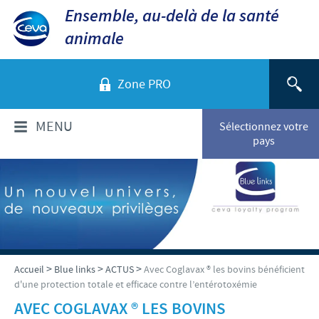
Ensemble, au-delà de la santé
animale
Zone PRO
MENU
Sélectionnez votre
pays
QUI SOMMES-NOUS?
Aperçu de la société
PRODUITS
Ceva dans le monde
Volailles
ACTUALITÉS ET MÉDIA
>
>
>
Accueil
Blue links
ACTUS
Avec Coglavax ® les bovins bénéficient
Ceva Santé Animale Tunisie
d'une protection totale et efficace contre l’entérotoxémie
Ovins - Caprins
Production
Ceva News
AVEC COGLAVAX ® LES BOVINS
RESPONSABILITÉS
Bovins