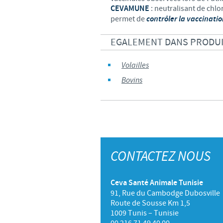
CEVAMUNE
: neutralisant de chlo
permet de
contrôler la vaccinati
EGALEMENT DANS PRODU
Volailles
Bovins
CONTACTEZ NOUS
Ceva Santé Animale Tunisie
91, Rue du Cambodge Dubosville
Route de Sousse Km 1,5
1009 Tunis – Tunisie