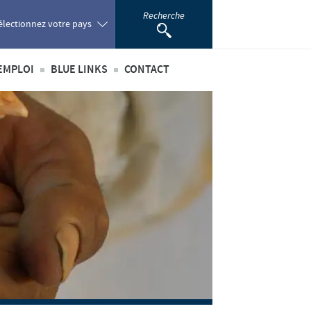
Recherche
électionnez votre pays
EMPLOI
BLUE LINKS
CONTACT
oland
té
’emploi
Privilèges Blue links
ortugal
incipaux métiers
S'inscrire
omania
nationaux
sus de recrutement
développement personnel
ussia
 étudiant
outh Africa
pain