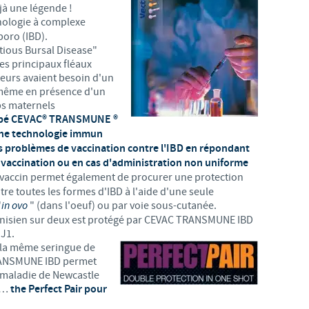
éjà une légende !
ologie à complexe
oro (IBD).
ious Bursal Disease"
des principaux fléaux
teurs avaient besoin d'un
même en présence d'un
ps maternels
ppé CEVAC® TRANSMUNE ®
 une technologie immun
s problèmes de vaccination contre l'IBD en répondant
accination ou en cas d'administration non uniforme
vaccin permet également de procurer une protection
ntre toutes les formes d'IBD à l'aide d'une seule
"
in ovo
" (dans l'oeuf) ou par voie sous-cutanée.
unisien sur deux est protégé par CEVAC TRANSMUNE IBD
 J1.
 la même seringue de
ANSMUNE IBD permet
a maladie de Newcastle
o …
the Perfect Pair pour