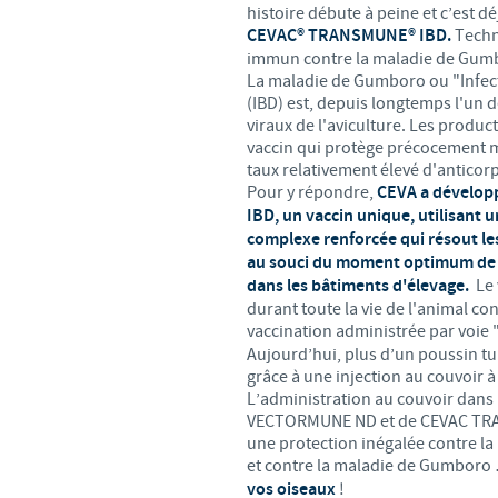
histoire débute à peine et c’est d
CEVAC® TRANSMUNE® IBD.
Techn
immun contre la maladie de Gumb
La maladie de Gumboro ou "Infect
(IBD) est, depuis longtemps l'un 
viraux de l'aviculture. Les produc
vaccin qui protège précocement 
taux relativement élevé d'anticor
Pour y répondre,
CEVA a dévelo
IBD, un vaccin unique, utilisant
complexe renforcée qui résout le
au souci du moment optimum de v
dans les bâtiments d'élevage.
Le 
durant toute la vie de l'animal co
vaccination administrée par voie 
Aujourd’hui, plus d’un poussin t
grâce à une injection au couvoir à
L’administration au couvoir dans
VECTORMUNE ND et de CEVAC TR
une protection inégalée contre l
et contre la maladie de Gumbor
vos oiseaux
!