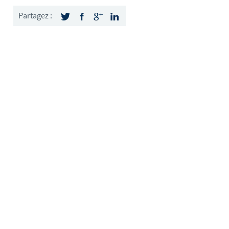
weden
Partagez :
hailand
unisia
urkey
kraine
nited Kingdom
SA
ietnam