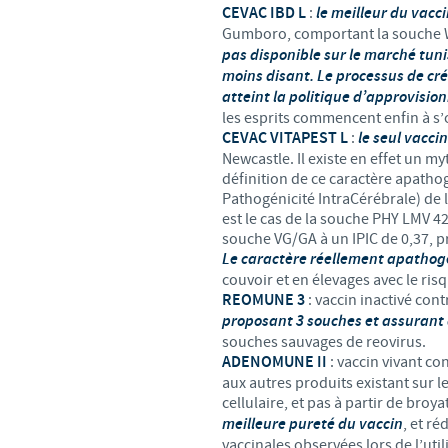
CEVAC IBD L
:
le meilleur du vacc
Gumboro, comportant la souche Wi
pas disponible sur le marché tunis
moins disant. Le processus de c
atteint la politique d’approvisi
les esprits commencent enfin à s
CEVAC VITAPEST L
:
le seul vacc
Newcastle. Il existe en effet un my
définition de ce caractère apathogèn
Pathogénicité IntraCérébrale) de la
est le cas de la souche PHY LMV 4
souche VG/GA à un IPIC de 0,37, pr
Le caractère réellement apathog
couvoir et en élevages avec le risq
REOMUNE 3
: vaccin inactivé con
proposant 3 souches et assurant a
souches sauvages de reovirus.
ADENOMUNE II
: vaccin vivant c
aux autres produits existant sur 
cellulaire, et pas à partir de broy
meilleure pureté du vaccin
, et r
vaccinales observées lors de l’uti