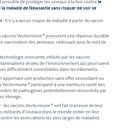
t possible de protéger les oiseaux à la fois contre
le
e la maladie de Newcastle
sans risquer de voir se
Les contraintes réglementaires et les pratiques médicales varient 
conséquence, les informations disponibles du site sur lequel vous entr
n
: Il n'y a aucun risque de maladie à partir du vaccin
pertinente à l'usage dans votre pays.
es vaccins Vectormune ® procurent une réponse durable
re-vaccination des animaux, réduisant ainsi le coût de
 technologie innovante utilisée par les vaccins
ntaminations virales de l'environnement qui pourraient
ues difficilement contrôlables dans les bâtiments.
En apportant une protection sans effet secondaire ou
ins Vectormune ® participent à une meilleure santé des
 nombre de pathogènes potentiellement rencontrés par
ur élevage.
e
: les vaccins Vectormune ® ont fait la preuve de leur
des milliards d'oiseaux dans le monde entier en leur
contre les associations les plus larges de maladies