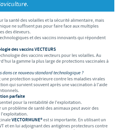
S
'aviculture.
 CONFORMITÉ DU GROUPE CEVA
Japan
Bulgaria
T
r la santé des volailles et la sécurité alimentaire, mais
Korea
nique ne suffisent pas pour faire face aux multiples
Canada (EN)
es des éleveurs.
T
 technologiques et des vaccins innovants qui répondent
Malaysia
Chile
logie des vaccins VECTEURS
T
echnologie des vaccins vecteurs pour les volailles. Au
Mexico
China
d'hui la gamme la plus large de protections vaccinales à
U
Middle East
s dans ce nouveau standard technologique ?
Colombia
t une protection supérieure contre les maladies virales
U
tion qui survient souvent après une vaccination à l'aide
Netherlands
ntionnels.
Denmark
tion parfaite
U
ntiel pour la rentabilité de l'exploitation.
Peru
 un problème de santé des animaux peut avoir des
Egypt
l'exploitation.
V
cinale
VECTORMUNE®
est si importante. En utilisant un
Philippines
T et en lui adjoignant des antigènes protecteurs contre
Vous quittez le site pays pour accéder à un autre site du groupe.