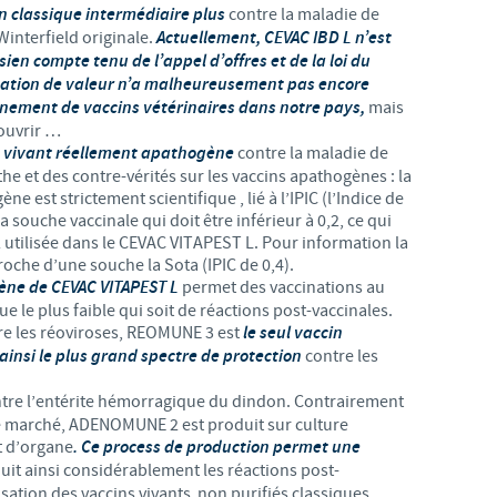
in classique intermédiaire plus
contre la maladie de
nterfield originale.
Actuellement, CEVAC IBD L n’est
ien compte tenu de l’appel d’offres et de la loi du
réation de valeur n’a malheureusement pas encore
onnement de vaccins vétérinaires dans notre pays,
mais
’ouvrir …
in vivant réellement apathogène
contre la maladie de
the et des contre-vérités sur les vaccins apathogènes : la
e est strictement scientifique , lié à l’IPIC (l’Indice de
 souche vaccinale qui doit être inférieur à 0,2, ce qui
2 utilisée dans le CEVAC VITAPEST L. Pour information la
oche d’une souche la Sota (IPIC de 0,4).
ène de CEVAC VITAPEST L
permet des vaccinations au
ue le plus faible qui soit de réactions post-vaccinales.
tre les réoviroses, REOMUNE 3 est
le seul vaccin
insi le plus grand spectre de protection
contre les
ontre l’entérite hémorragique du dindon. Contrairement
le marché, ADENOMUNE 2 est produit sur culture
at d’organe
. Ce process de production permet une
éduit ainsi considérablement les réactions post-
lisation des vaccins vivants non purifiés classiques.