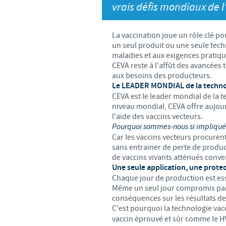
vrais défis mondiaux de l
LE PROGRAMME ETHIQUE ET
SYSTÈME D'ALERTE
La vaccination joue un rôle clé pou
un seul produit ou une seule tech
maladies et aux exigences pratiqu
CEVA reste à l'affût des avancées
aux besoins des producteurs.
Le LEADER MONDIAL de la techno
CEVA est le leader mondial de la t
niveau mondial, CEVA offre aujour
l'aide des vaccins vecteurs.
Pourquoi sommes-nous si impliqué
Car les vaccins vecteurs procuren
sans entrainer de perte de produc
de vaccins vivants atténués conve
Une seule application, une protec
Chaque jour de production est esse
Même un seul jour compromis par
conséquences sur les résultats de 
C'est pourquoi la technologie vac
vaccin éprouvé et sûr comme le HV