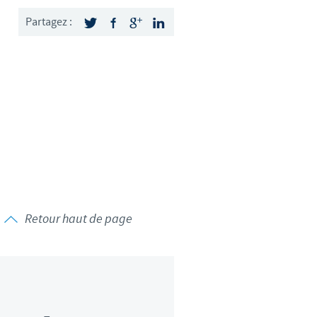
weden
Partagez :
hailand
unisia
urkey
kraine
nited Kingdom
Retour haut de page
SA
ietnam