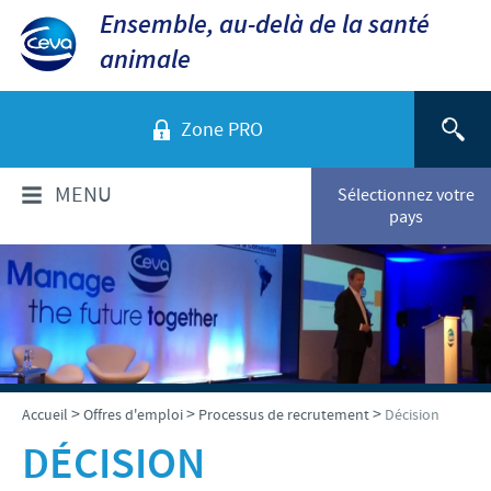
Ensemble, au-delà de la santé
animale
Zone PRO
MENU
Sélectionnez votre
pays
QUI SOMMES-NOUS?
Aperçu de la société
PRODUITS
Ceva dans le monde
Volailles
ACTUALITÉS ET MÉDIA
>
>
>
Accueil
Offres d'emploi
Processus de recrutement
Décision
Ceva Santé Animale Tunisie
Ovins - Caprins
DÉCISION
Production
Ceva News
RESPONSABILITÉS
Bovins