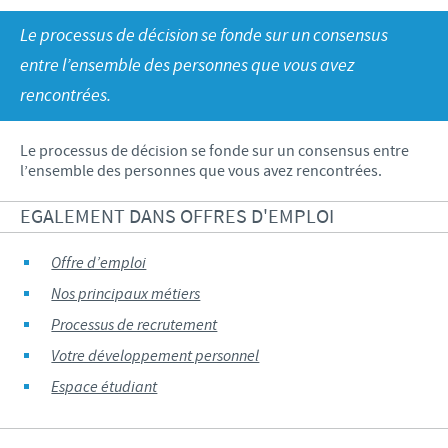
Recherche et développement
ACTUS
Le processus de décision se fonde sur un consensus
Animaux de Compagnie
Importance de la responsabilité
OFFRES D'EMPLOI
Nos valeurs
Nos vidéos
entre l’ensemble des personnes que vous avez
Contributions
rencontrées.
Notre mission
Offre d’emploi
BLUE LINKS
Programmes de soutien internationaux
Notre histoire
Nos principaux métiers
Le processus de décision se fonde sur un consensus entre
Partenariats scientifiques
Privilèges Blue links
CONTACT
l’ensemble des personnes que vous avez rencontrées.
LE PROGRAMME ETHIQUE ET CONFORMITÉ DU
Processus de recrutement
GROUPE CEVA
Partenariats professionnels
S'inscrire
EGALEMENT DANS OFFRES D'EMPLOI
Votre développement personnel
SYSTÈME D'ALERTE
Programmes terrain
Espace étudiant
Offre d’emploi
Nos principaux métiers
Processus de recrutement
Votre développement personnel
Espace étudiant