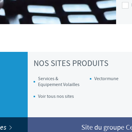
Les contraintes réglementaires et les pratiques médicales varient 
conséquence, les informations disponibles du site sur lequel vous entr
pertinente à l'usage dans votre pays.
NOS SITES PRODUITS
Services &
Vectormune
Equipement Volailles
Voir tous nos sites
ites
Site du groupe 