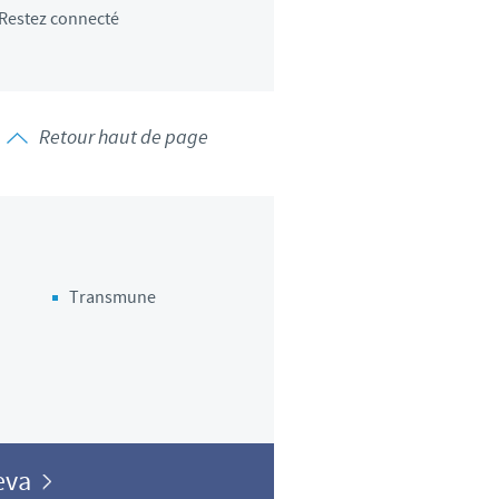
Restez connecté
d'un pays à un autre. En
ez pourraient ne pas être
Retour haut de page
Transmune
Ceva