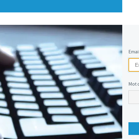
S
 CONFORMITÉ DU GROUPE CEVA
Japan
Bulgaria
T
Korea
Canada (EN)
T
Malaysia
Chile
Emai
T
Mexico
China
U
Middle East
Colombia
Mot 
U
Netherlands
Denmark
U
Peru
Egypt
V
Philippines
Vous quittez le site pays pour accéder à un autre site du groupe.