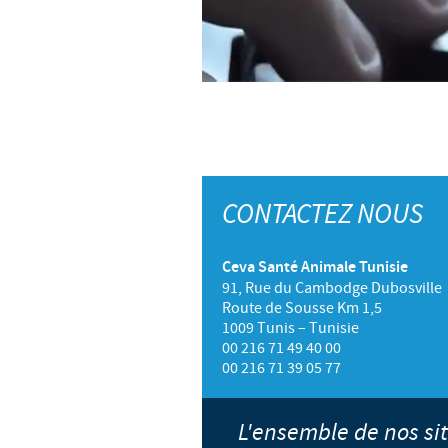
CONTACTEZ NOUS
Ceva Santé Animale Tunisie
91, Rue du Cambodge Dubosville
Route de Sousse Km 1,5
1009 Tunis – Tunisie
00 216 71 49 40 00
00 216 71 39 05 77
L'ensemble de nos s