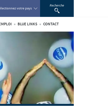
Recherche
électionnez votre pays
EMPLOI
BLUE LINKS
CONTACT
oland
té
’emploi
Privilèges Blue links
ortugal
incipaux métiers
S'inscrire
omania
nationaux
sus de recrutement
développement personnel
ussia
 étudiant
outh Africa
pain