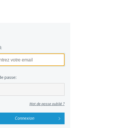
weden
hailand
unisia
l:
urkey
kraine
de passe:
nited Kingdom
SA
Mot de passe oublié ?
ietnam