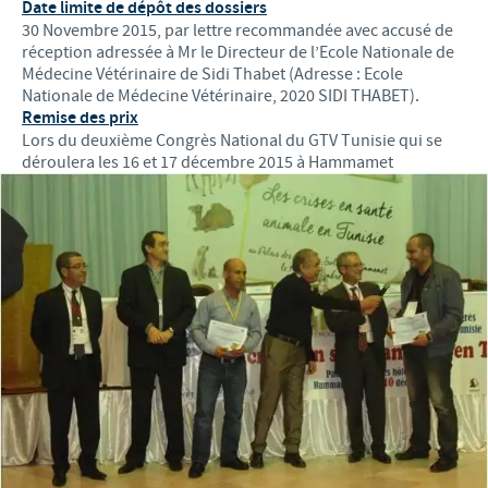
Date limite de dépôt des dossiers
30 Novembre 2015, par lettre recommandée avec accusé de
réception adressée à Mr le Directeur de l’Ecole Nationale de
Médecine Vétérinaire de Sidi Thabet (Adresse : Ecole
Nationale de Médecine Vétérinaire, 2020 SIDI THABET).
Remise des prix
Lors du deuxième Congrès National du GTV Tunisie qui se
déroulera les 16 et 17 décembre 2015 à Hammamet