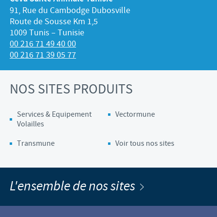
91, Rue du Cambodge Dubosville
Route de Sousse Km 1,5
1009 Tunis – Tunisie
00 216 71 49 40 00
00 216 71 39 05 77
NOS SITES PRODUITS
Services & Equipement
Vectormune
Volailles
Transmune
Voir tous nos sites
L'ensemble de nos sites