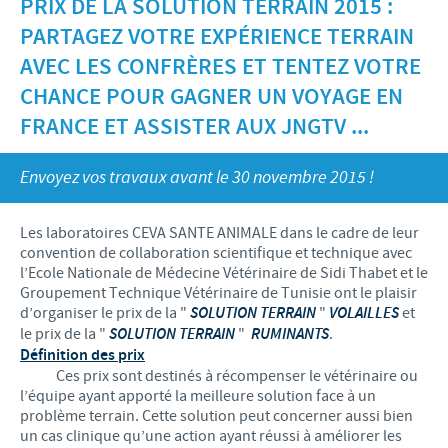
PRIX DE LA SOLUTION TERRAIN 2015 :
Recherche et développement
ACTUS
PARTAGEZ VOTRE EXPÉRIENCE TERRAIN
Animaux de Compagnie
Importance de la responsabilité
OFFRES D'EMPLOI
Nos valeurs
Nos vidéos
AVEC LES CONFRÈRES ET TENTEZ VOTRE
Contributions
CHANCE POUR GAGNER UN VOYAGE EN
Notre mission
Offre d’emploi
BLUE LINKS
Programmes de soutien internationaux
FRANCE ET ASSISTER AUX JNGTV ...
Notre histoire
Nos principaux métiers
Partenariats scientifiques
Privilèges Blue links
CONTACT
LE PROGRAMME ETHIQUE ET CONFORMITÉ DU
Envoyez vos travaux avant le 30 novembre 2015 !
Processus de recrutement
GROUPE CEVA
Partenariats professionnels
S'inscrire
Votre développement personnel
Les laboratoires CEVA SANTE ANIMALE dans le cadre de leur
SYSTÈME D'ALERTE
Programmes terrain
convention de collaboration scientifique et technique avec
Espace étudiant
l’Ecole Nationale de Médecine Vétérinaire de Sidi Thabet et le
Groupement Technique Vétérinaire de Tunisie ont le plaisir
d’organiser le prix de la "
SOLUTION TERRAIN
"
VOLAILLES
et
le prix de la "
SOLUTION TERRAIN
"
RUMINANTS
.
Définition des prix
Ces prix sont destinés à récompenser le vétérinaire ou
l’équipe ayant apporté la meilleure solution face à un
problème terrain. Cette solution peut concerner aussi bien
un cas clinique qu’une action ayant réussi à améliorer les