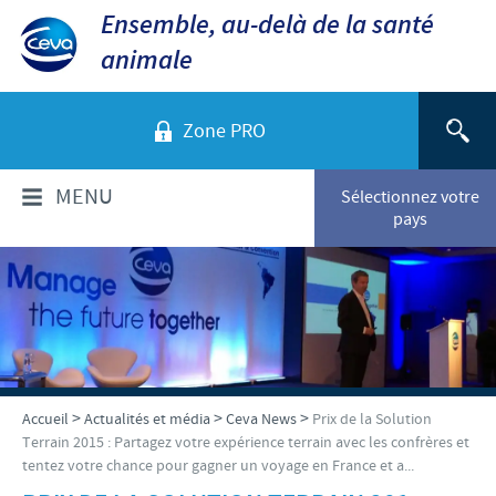
Ensemble, au-delà de la santé
animale
Zone PRO
MENU
Sélectionnez votre
pays
QUI SOMMES-NOUS?
Aperçu de la société
PRODUITS
Ceva dans le monde
Volailles
ACTUALITÉS ET MÉDIA
>
>
>
Accueil
Actualités et média
Ceva News
Prix de la Solution
Ceva Santé Animale Tunisie
Terrain 2015 : Partagez votre expérience terrain avec les confrères et
Ovins - Caprins
tentez votre chance pour gagner un voyage en France et a...
Production
Ceva News
RESPONSABILITÉS
Bovins