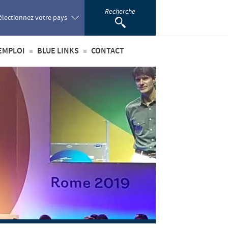
Recherche
électionnez votre pays
EMPLOI
BLUE LINKS
CONTACT
oland
té
’emploi
Privilèges Blue links
ortugal
incipaux métiers
S'inscrire
omania
nationaux
sus de recrutement
développement personnel
ussia
 étudiant
outh Africa
pain