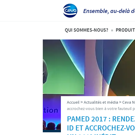
Ensemble, au-delà d
QUI SOMMES-NOUS?
PRODUIT
Aperçu de la société
Volai
Ceva dans le monde
Ovins
Ceva Santé Animale Tunisie
Bovi
Production
Anim
Recherche et développement
>
>
Accueil
Actualités et média
Ceva 
Nos valeurs
accrochez-vous bien à votre fauteuil pou
PAMED 2017 : RENDE
Notre mission
ID ET ACCROCHEZ-VO
Notre histoire