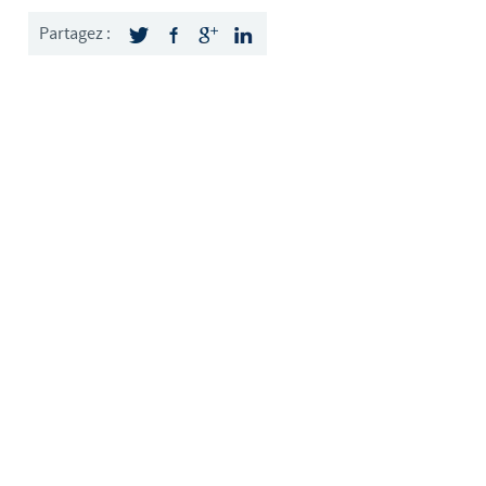
weden
Partagez :
hailand
unisia
urkey
kraine
nited Kingdom
SA
ietnam