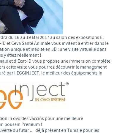
Les contraintes réglementaires et les pratiques médicales varient 
conséquence, les informations disponibles du site sur lequel vous entr
pertinente à l'usage dans votre pays.
ndra du 16 au 19 Mai 2017 au salon des expositions El
 et Ceva Santé Animale vous invitent à entrer dans le
ion unique et inédite en 3D : une visite virtuelle dans
 y étiez réellement !
male et d'Ecat-ID vous propose une immersion complète
ers cette visite vous pourrez découvrir le management
suré par l'EGGINJECT, le meilleur des équipements In
ion in ovo des vaccins pour une meilleure
'un poussin Premium !
verte du futur ... déjà présent en Tunisie pour les