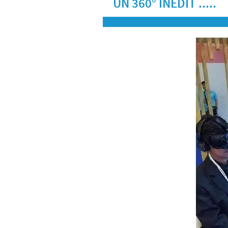
UN 360° INÉDIT .....
LE PROGRAMME ETHIQUE ET
SYSTÈME D'ALERTE