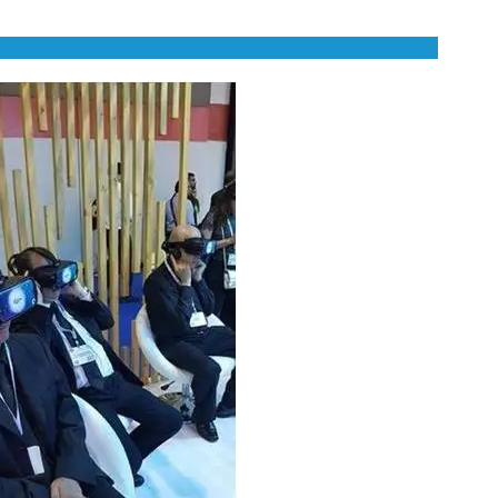
S
 CONFORMITÉ DU GROUPE CEVA
Japan
Bulgaria
T
Korea
Canada (EN)
T
Malaysia
Chile
T
Mexico
China
U
Middle East
Colombia
U
Netherlands
Denmark
U
Peru
Egypt
V
Philippines
Vous quittez le site pays pour accéder à un autre site du groupe.