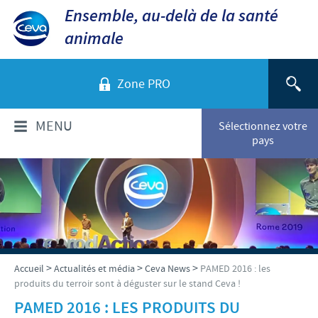
Ensemble, au-delà de la santé
animale
Zone PRO
MENU
Sélectionnez votre
pays
QUI SOMMES-NOUS?
Aperçu de la société
PRODUITS
Ceva dans le monde
Volailles
ACTUALITÉS ET MÉDIA
>
>
>
Accueil
Actualités et média
Ceva News
PAMED 2016 : les
Ceva Santé Animale Tunisie
produits du terroir sont à déguster sur le stand Ceva !
Ovins - Caprins
Production
Ceva News
PAMED 2016 : LES PRODUITS DU
RESPONSABILITÉS
Bovins