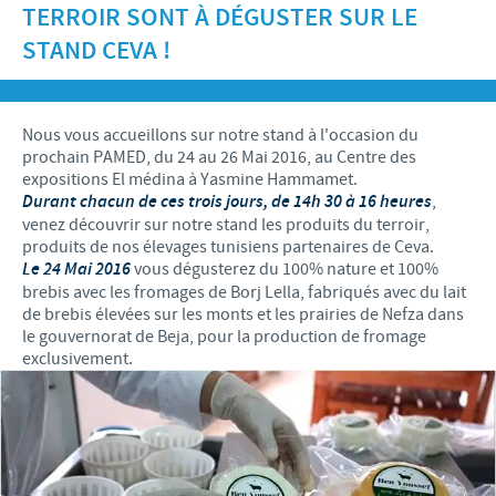
TERROIR SONT À DÉGUSTER SUR LE
Recherche et développement
ACTUS
Animaux de Compagnie
Importance de la responsabilité
STAND CEVA !
OFFRES D'EMPLOI
Nos valeurs
Nos vidéos
Contributions
Notre mission
Offre d’emploi
BLUE LINKS
Programmes de soutien internationaux
Nous vous accueillons sur notre stand à l'occasion du
Notre histoire
Nos principaux métiers
prochain PAMED, du 24 au 26 Mai 2016, au Centre des
Partenariats scientifiques
Privilèges Blue links
expositions El médina à Yasmine Hammamet.
CONTACT
LE PROGRAMME ETHIQUE ET CONFORMITÉ DU
Processus de recrutement
Durant chacun de ces trois jours, de 14h 30 à 16 heures
,
GROUPE CEVA
Partenariats professionnels
S'inscrire
venez découvrir sur notre stand les produits du terroir,
Votre développement personnel
produits de nos élevages tunisiens partenaires de Ceva.
SYSTÈME D'ALERTE
Programmes terrain
Le 24 Mai 2016
vous dégusterez du 100% nature et 100%
Espace étudiant
brebis avec les fromages de Borj Lella, fabriqués avec du lait
de brebis élevées sur les monts et les prairies de Nefza dans
le gouvernorat de Beja, pour la production de fromage
exclusivement.