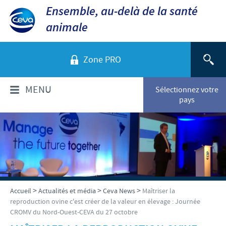
Ensemble, au-delà de la santé
animale
Zone PRO
MENU
Sélectionnez votre
pays
QUI SOMMES-NOUS?
Aperçu de la société
PRODUITS
Ceva dans le monde
Volailles
ACTUALITÉS ET MÉDIA
>
>
>
Accueil
Actualités et média
Ceva News
Maîtriser la
Ceva Santé Animale Tunisie
reproduction ovine c'est créer de la valeur en élevage : Journée
Ovins - Caprins
CROMV du Nord-Ouest-CEVA du 27 octobre
Production
Ceva News
RESPONSABILITÉS
Bovins