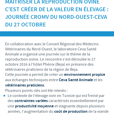
MAÎTRISER LA REPRODUCTION OVINE
Recherche et développement
ACTUS
C'EST CRÉER DE LA VALEUR EN ÉLEVAGE :
Animaux de Compagnie
Importance de la responsabilité
OFFRES D'EMPLOI
Nos valeurs
Nos vidéos
JOURNÉE CROMV DU NORD-OUEST-CEVA
Contributions
DU 27 OCTOBRE
Notre mission
Offre d’emploi
BLUE LINKS
Programmes de soutien internationaux
Notre histoire
Nos principaux métiers
Partenariats scientifiques
Privilèges Blue links
CONTACT
En collaboration avec le Conseil Régional des Médecins
LE PROGRAMME ETHIQUE ET CONFORMITÉ DU
Processus de recrutement
Vétérinaires du Nord-Ouest, le laboratoire Ceva Santé
GROUPE CEVA
Partenariats professionnels
S'inscrire
Animale a organisé une journée sur le thème de la
Votre développement personnel
reproduction ovine. Le rencontre s’est déroulée le 27
SYSTÈME D'ALERTE
Programmes terrain
octobre 2016 à l’hôtel Phénix (Beja) en présence des
Espace étudiant
vétérinaires praticiens de la région de Beja.
Cette journée a permit de créer un
environnement propice
aux échanges techniques entre
Ceva Santé Animale
et les
vétérinaires praticiens
.
Plusieurs points clés ont été relevés :
Le contexte de l’élevage ovin en Tunisie qui est freiné par
des
contraintes variées
caractérisés essentiellement par
une
productivité moyenne
et stagnante depuis plusieurs
années, l’augmentation du
coût de production
de la viande