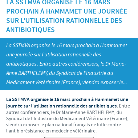
LA SSTMVA ORGANISE LE 16 MARS
Recherche et développement
ACTUS
PROCHAIN À HAMMAMET UNE JOURNÉE
Animaux de Compagnie
Importance de la responsabilité
OFFRES D'EMPLOI
Nos valeurs
Nos vidéos
SUR L'UTILISATION RATIONNELLE DES
Contributions
ANTIBIOTIQUES
Notre mission
Offre d’emploi
BLUE LINKS
Programmes de soutien internationaux
Notre histoire
Nos principaux métiers
La SSTMVA organise le 16 mars prochain à Hammamet
Partenariats scientifiques
Privilèges Blue links
CONTACT
LE PROGRAMME ETHIQUE ET CONFORMITÉ DU
une journée sur l'utilisation rationnelle des
Processus de recrutement
GROUPE CEVA
Partenariats professionnels
S'inscrire
antibiotiques . Entre autres conférenciers, le Dr Marie-
Votre développement personnel
SYSTÈME D'ALERTE
Anne BARTHELEMY, du Syndicat de l'Industrie du
Programmes terrain
Espace étudiant
Médicament Vétérinaire (France), viendra exposer le...
La SSTMVA organise le 16 mars prochain à Hammamet une
journée sur l'utilisation rationnelle des antibiotiques
. Entre
autres conférenciers, le Dr Marie-Anne BARTHELEMY, du
Syndicat de l'Industrie du Médicament Vétérinaire (France),
viendra exposer le plan national français de lutte contre
l'antibiorésistance en médecine vétérinaire.