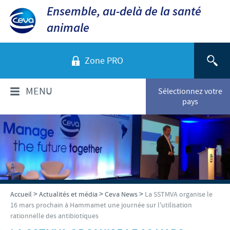
Ensemble, au-delà de la santé
animale
Zone PRO
MENU
Sélectionnez votre
pays
QUI SOMMES-NOUS?
Aperçu de la société
PRODUITS
Ceva dans le monde
Volailles
ACTUALITÉS ET MÉDIA
>
>
>
Accueil
Actualités et média
Ceva News
La SSTMVA organise le
Ceva Santé Animale Tunisie
16 mars prochain à Hammamet une journée sur l'utilisation
Ovins - Caprins
rationnelle des antibiotiques
Production
Ceva News
RESPONSABILITÉS
Bovins